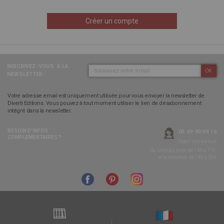
Créer un compte
INSCRIVEZ-VOUS
À LA
OK
NEWSLETTER :
Votre adresse email est uniquement utilisée pour vous envoyer la newsletter de
Diverti Editions. Vous pouvez à tout moment utiliser le lien de désabonnement
intégré dans la newsletter.
BESOIN D’INFOS
05 49 90 09 16
COMPLÉMENTAIRES ?
Appel non surtaxé
Du lundi au jeudi de 14h à 17h,
et le vendredi de 14h à 16h