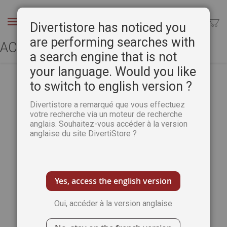
Aller
au
Chercher
Divertistore has noticed you
contenu
are performing searches with
ACCÈS CLIENT
a search engine that is not
your language. Would you like
to switch to english version ?
CLIENTS ENREGISTRÉS
Divertistore a remarqué que vous effectuez
votre recherche via un moteur de recherche
anglais. Souhaitez-vous accéder à la version
Si vous avez un compte, connectez-vous
anglaise du site DivertiStore ?
avec votre adresse e-mail.
Email
Yes, access the english version
Oui, accéder à la version anglaise
Mot de passe