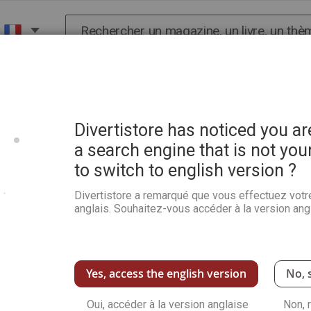
Chercher
X
HISTOIRE
SCIENCES
POP CULTURE ET BIEN-
Divertistore has noticed you a
a search engine that is not you
to switch to english version ?
Divertistore a remarqué que vous effectuez votr
anglais. Souhaitez-vous accéder à la version angl
NOUVEAUX CLIENTS
avec votre adresse e-mail.
Créer un compte a de nombreux
enregistrer plusieurs adresses,
Yes, access the english version
No, 
Oui, accéder à la version anglaise
Créer un compte
Non, 