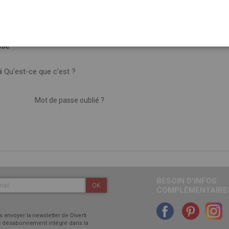
sse
i
Qu'est-ce que c'est ?
Mot de passe oublié ?
BESOIN D’INFOS
OK
COMPLÉMENTAIRES
 envoyer la newsletter de Diverti
 de désabonnement intégré dans la