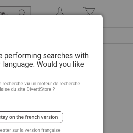
Chercher
Mon Compte
Mon panier
ETRE
PROMOTIONS
ABONNEMENTS
re performing searches with
r language. Would you like
e recherche via un moteur de recherche
aise du site DivertiStore ?
 avantages : commander plus rapidement,
 suivre vos commandes et plus encore.
stay on the french version
rester sur la version française