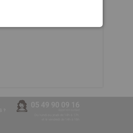
05 49 90 09 16
 ?
Appel non surtaxé
Du lundi au jeudi de 14h à 17h,
et le vendredi de 14h à 16h