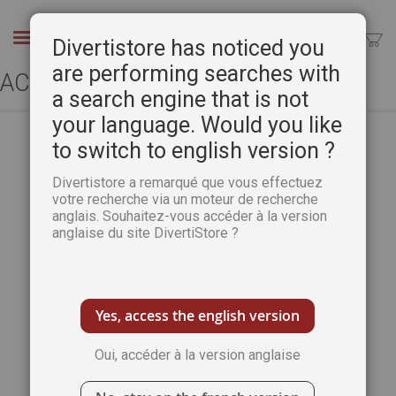
Aller
au
Chercher
Divertistore has noticed you
contenu
are performing searches with
ACCÈS CLIENT
a search engine that is not
your language. Would you like
to switch to english version ?
CLIENTS ENREGISTRÉS
Divertistore a remarqué que vous effectuez
votre recherche via un moteur de recherche
anglais. Souhaitez-vous accéder à la version
Si vous avez un compte, connectez-vous
anglaise du site DivertiStore ?
avec votre adresse e-mail.
Email
Yes, access the english version
Oui, accéder à la version anglaise
Mot de passe