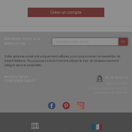
Créer un compte
INSCRIVEZ-VOUS
À LA
OK
NEWSLETTER :
Votre adresse email est uniquement utilisée pour vous envoyer la newsletter de
Diverti Editions. Vous pouvez à tout moment utiliser le lien de désabonnement
intégré dans la newsletter.
BESOIN D’INFOS
05 49 90 09 16
COMPLÉMENTAIRES ?
Appel non surtaxé
Du lundi au jeudi de 14h à 17h,
et le vendredi de 14h à 16h