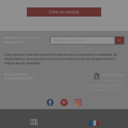
Créer un compte
INSCRIVEZ-VOUS
À LA
OK
NEWSLETTER :
Votre adresse email est uniquement utilisée pour vous envoyer la newsletter de
Diverti Editions. Vous pouvez à tout moment utiliser le lien de désabonnement
intégré dans la newsletter.
BESOIN D’INFOS
05 49 90 09 16
COMPLÉMENTAIRES ?
Appel non surtaxé
Du lundi au jeudi de 14h à 17h,
et le vendredi de 14h à 16h