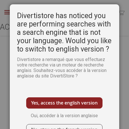
Aller
au
Chercher
Divertistore has noticed you
contenu
are performing searches with
ACCÈS CLIENT
a search engine that is not
your language. Would you like
to switch to english version ?
CLIENTS ENREGISTRÉS
Divertistore a remarqué que vous effectuez
votre recherche via un moteur de recherche
anglais. Souhaitez-vous accéder à la version
Si vous avez un compte, connectez-vous
anglaise du site DivertiStore ?
avec votre adresse e-mail.
Email
Yes, access the english version
Oui, accéder à la version anglaise
Mot de passe