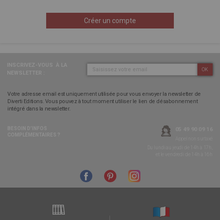
Créer un compte
INSCRIVEZ-VOUS
À LA
OK
NEWSLETTER :
Votre adresse email est uniquement utilisée pour vous envoyer la newsletter de
Diverti Editions. Vous pouvez à tout moment utiliser le lien de désabonnement
intégré dans la newsletter.
BESOIN D’INFOS
05 49 90 09 16
COMPLÉMENTAIRES ?
Appel non surtaxé
Du lundi au jeudi de 14h à 17h,
et le vendredi de 14h à 16h