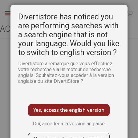
Aller
au
Chercher
Divertistore has noticed you
contenu
are performing searches with
ACCÈS CLIENT
a search engine that is not
your language. Would you like
to switch to english version ?
CLIENTS ENREGISTRÉS
Divertistore a remarqué que vous effectuez
votre recherche via un moteur de recherche
anglais. Souhaitez-vous accéder à la version
Si vous avez un compte, connectez-vous
anglaise du site DivertiStore ?
avec votre adresse e-mail.
Email
Yes, access the english version
Oui, accéder à la version anglaise
Mot de passe