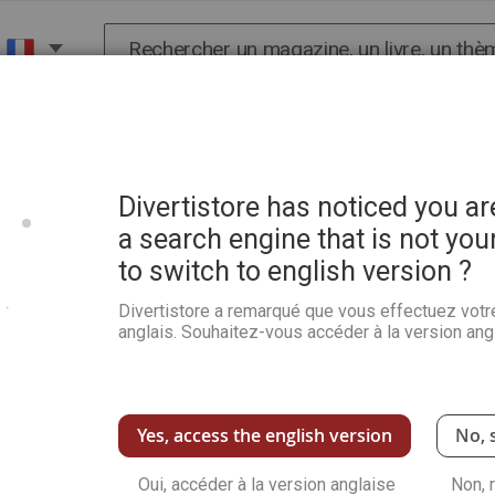
Chercher
X
HISTOIRE
SCIENCES
POP CULTURE ET BIEN-
Divertistore has noticed you a
a search engine that is not you
to switch to english version ?
Divertistore a remarqué que vous effectuez votr
anglais. Souhaitez-vous accéder à la version angl
NOUVEAUX CLIENTS
avec votre adresse e-mail.
Créer un compte a de nombreux
enregistrer plusieurs adresses,
Yes, access the english version
No, 
Oui, accéder à la version anglaise
Créer un compte
Non, 