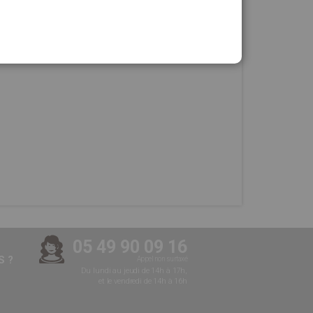
05 49 90 09 16
 ?
Appel non surtaxé
Du lundi au jeudi de 14h à 17h,
et le vendredi de 14h à 16h