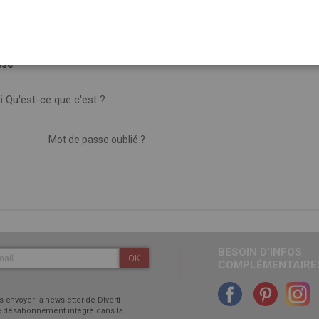
sse
i
Qu'est-ce que c'est ?
Mot de passe oublié ?
BESOIN D’INFOS
OK
COMPLÉMENTAIRES
 envoyer la newsletter de Diverti
 de désabonnement intégré dans la