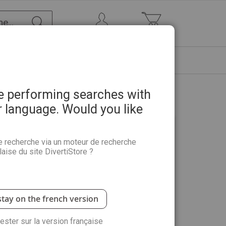
Chercher
Mon Compte
Mon panier
ETRE
PROMOTIONS
ABONNEMENTS
re performing searches with
r language. Would you like
e recherche via un moteur de recherche
aise du site DivertiStore ?
 avantages : commander plus rapidement,
 suivre vos commandes et plus encore.
stay on the french version
rester sur la version française