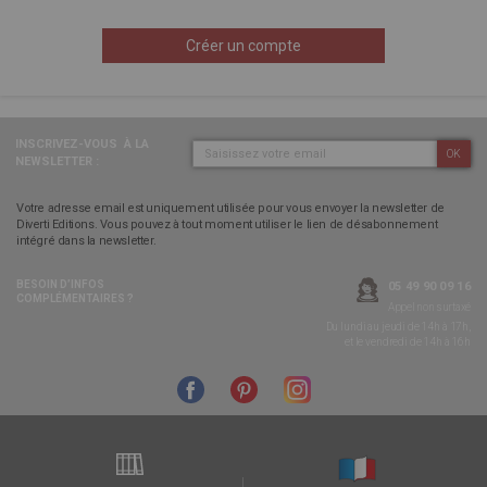
Créer un compte
INSCRIVEZ-VOUS
À LA
OK
NEWSLETTER :
Votre adresse email est uniquement utilisée pour vous envoyer la newsletter de
Diverti Editions. Vous pouvez à tout moment utiliser le lien de désabonnement
intégré dans la newsletter.
BESOIN D’INFOS
05 49 90 09 16
COMPLÉMENTAIRES ?
Appel non surtaxé
Du lundi au jeudi de 14h à 17h,
et le vendredi de 14h à 16h