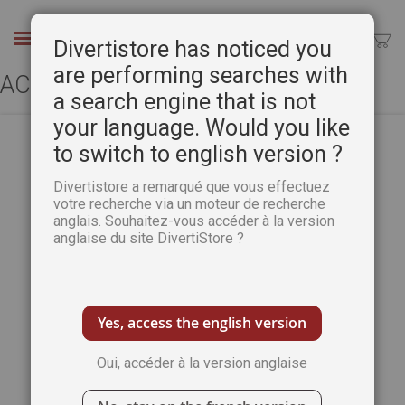
Aller
au
Chercher
Divertistore has noticed you
contenu
are performing searches with
ACCÈS CLIENT
a search engine that is not
your language. Would you like
to switch to english version ?
CLIENTS ENREGISTRÉS
Divertistore a remarqué que vous effectuez
votre recherche via un moteur de recherche
anglais. Souhaitez-vous accéder à la version
Si vous avez un compte, connectez-vous
anglaise du site DivertiStore ?
avec votre adresse e-mail.
Email
Yes, access the english version
Oui, accéder à la version anglaise
Mot de passe