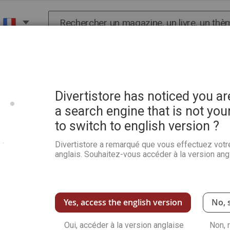
Chercher
X
HISTOIRE
SCIENCES
POP CULTURE ET BIEN-
Divertistore has noticed you a
a search engine that is not you
to switch to english version ?
Divertistore a remarqué que vous effectuez votr
anglais. Souhaitez-vous accéder à la version angl
NOUVEAUX CLIENTS
avec votre adresse e-mail.
Créer un compte a de nombreux
enregistrer plusieurs adresses,
Yes, access the english version
No, 
Oui, accéder à la version anglaise
Créer un compte
Non, 