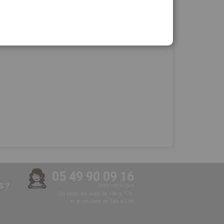
05 49 90 09 16
 ?
Appel non surtaxé
Du lundi au jeudi de 14h à 17h,
et le vendredi de 14h à 16h