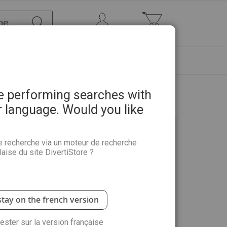
Chercher
Mon Compte
Mon panier
ETRE
PROMOTIONS
ABONNEMENTS
re performing searches with
r language. Would you like
e recherche via un moteur de recherche
aise du site DivertiStore ?
 avantages : commander plus rapidement,
 suivre vos commandes et plus encore.
stay on the french version
rester sur la version française