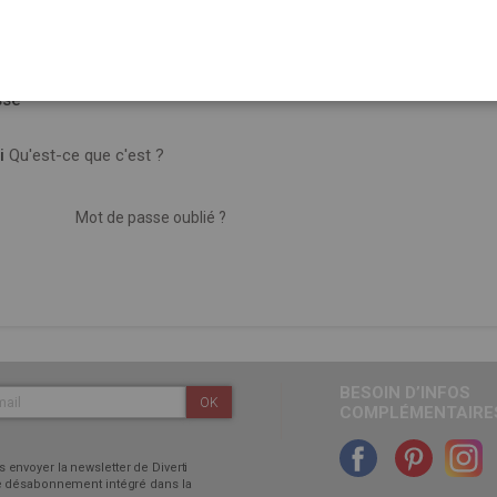
sse
i
Qu'est-ce que c'est ?
Mot de passe oublié ?
BESOIN D’INFOS
OK
COMPLÉMENTAIRES
 envoyer la newsletter de Diverti
 de désabonnement intégré dans la