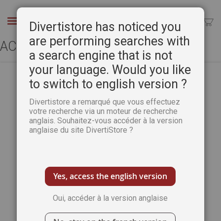
Aller
au
Chercher
Divertistore has noticed you
contenu
are performing searches with
ACCÈS CLIENT
a search engine that is not
your language. Would you like
to switch to english version ?
CLIENTS ENREGISTRÉS
Divertistore a remarqué que vous effectuez
votre recherche via un moteur de recherche
anglais. Souhaitez-vous accéder à la version
Si vous avez un compte, connectez-vous
anglaise du site DivertiStore ?
avec votre adresse e-mail.
Email
Yes, access the english version
Oui, accéder à la version anglaise
Mot de passe