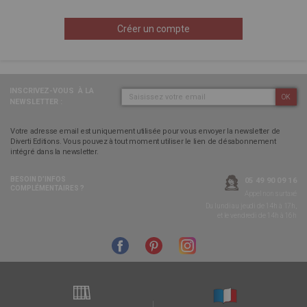
Créer un compte
INSCRIVEZ-VOUS
À LA
OK
NEWSLETTER :
Votre adresse email est uniquement utilisée pour vous envoyer la newsletter de
Diverti Editions. Vous pouvez à tout moment utiliser le lien de désabonnement
intégré dans la newsletter.
BESOIN D’INFOS
05 49 90 09 16
COMPLÉMENTAIRES ?
Appel non surtaxé
Du lundi au jeudi de 14h à 17h,
et le vendredi de 14h à 16h