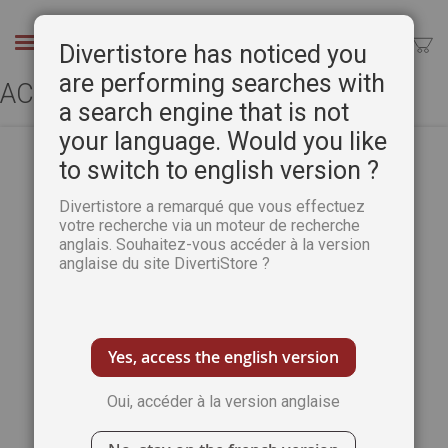
Aller
au
Chercher
Divertistore has noticed you
contenu
are performing searches with
ACCÈS CLIENT
a search engine that is not
your language. Would you like
to switch to english version ?
CLIENTS ENREGISTRÉS
Divertistore a remarqué que vous effectuez
votre recherche via un moteur de recherche
anglais. Souhaitez-vous accéder à la version
Si vous avez un compte, connectez-vous
anglaise du site DivertiStore ?
avec votre adresse e-mail.
Email
Yes, access the english version
Oui, accéder à la version anglaise
Mot de passe