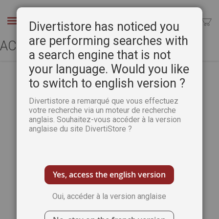
Aller
au
Chercher
Divertistore has noticed you
contenu
are performing searches with
ACCÈS CLIENT
a search engine that is not
your language. Would you like
to switch to english version ?
CLIENTS ENREGISTRÉS
Divertistore a remarqué que vous effectuez
votre recherche via un moteur de recherche
anglais. Souhaitez-vous accéder à la version
Si vous avez un compte, connectez-vous
anglaise du site DivertiStore ?
avec votre adresse e-mail.
Email
Yes, access the english version
Oui, accéder à la version anglaise
Mot de passe