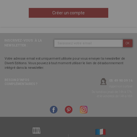
Créer un compte
INSCRIVEZ-VOUS
À LA
OK
NEWSLETTER :
Votre adresse email est uniquement utilisée pour vous envoyer la newsletter de
Diverti Editions. Vous pouvez à tout moment utiliser le lien de désabonnement
intégré dans la newsletter.
BESOIN D’INFOS
05 49 90 09 16
COMPLÉMENTAIRES ?
Appel non surtaxé
Du lundi au jeudi de 14h à 17h,
et le vendredi de 14h à 16h