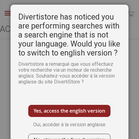
Aller
au
Chercher
Divertistore has noticed you
contenu
are performing searches with
ACCÈS CLIENT
a search engine that is not
your language. Would you like
to switch to english version ?
CLIENTS ENREGISTRÉS
Divertistore a remarqué que vous effectuez
votre recherche via un moteur de recherche
anglais. Souhaitez-vous accéder à la version
Si vous avez un compte, connectez-vous
anglaise du site DivertiStore ?
avec votre adresse e-mail.
Email
Yes, access the english version
Oui, accéder à la version anglaise
Mot de passe