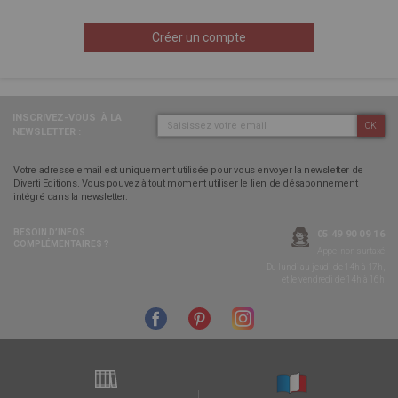
Créer un compte
INSCRIVEZ-VOUS
À LA
OK
NEWSLETTER :
Votre adresse email est uniquement utilisée pour vous envoyer la newsletter de
Diverti Editions. Vous pouvez à tout moment utiliser le lien de désabonnement
intégré dans la newsletter.
BESOIN D’INFOS
05 49 90 09 16
COMPLÉMENTAIRES ?
Appel non surtaxé
Du lundi au jeudi de 14h à 17h,
et le vendredi de 14h à 16h