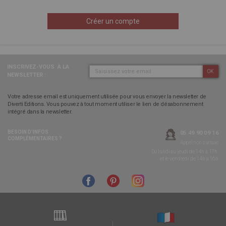
Créer un compte
INSCRIVEZ-VOUS
À LA
OK
NEWSLETTER :
Votre adresse email est uniquement utilisée pour vous envoyer la newsletter de
Diverti Editions. Vous pouvez à tout moment utiliser le lien de désabonnement
intégré dans la newsletter.
BESOIN D’INFOS
05 49 90 09 16
COMPLÉMENTAIRES ?
Appel non surtaxé
Du lundi au jeudi de 14h à 17h,
et le vendredi de 14h à 16h