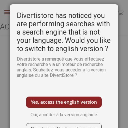
Aller
au
Chercher
Divertistore has noticed you
contenu
are performing searches with
ACCÈS CLIENT
a search engine that is not
your language. Would you like
to switch to english version ?
CLIENTS ENREGISTRÉS
Divertistore a remarqué que vous effectuez
votre recherche via un moteur de recherche
anglais. Souhaitez-vous accéder à la version
Si vous avez un compte, connectez-vous
anglaise du site DivertiStore ?
avec votre adresse e-mail.
Email
Yes, access the english version
Oui, accéder à la version anglaise
Mot de passe