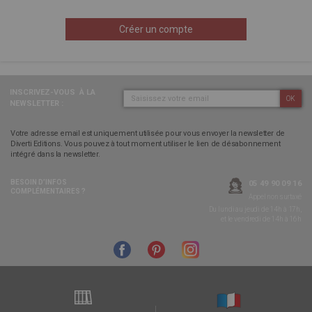
Créer un compte
INSCRIVEZ-VOUS
À LA
OK
NEWSLETTER :
Votre adresse email est uniquement utilisée pour vous envoyer la newsletter de
Diverti Editions. Vous pouvez à tout moment utiliser le lien de désabonnement
intégré dans la newsletter.
BESOIN D’INFOS
05 49 90 09 16
COMPLÉMENTAIRES ?
Appel non surtaxé
Du lundi au jeudi de 14h à 17h,
et le vendredi de 14h à 16h