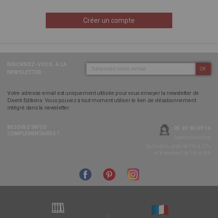
Créer un compte
INSCRIVEZ-VOUS
À LA
OK
NEWSLETTER :
Votre adresse email est uniquement utilisée pour vous envoyer la newsletter de
Diverti Editions. Vous pouvez à tout moment utiliser le lien de désabonnement
intégré dans la newsletter.
BESOIN D’INFOS
05 49 90 09 16
COMPLÉMENTAIRES ?
Appel non surtaxé
Du lundi au jeudi de 14h à 17h,
et le vendredi de 14h à 16h