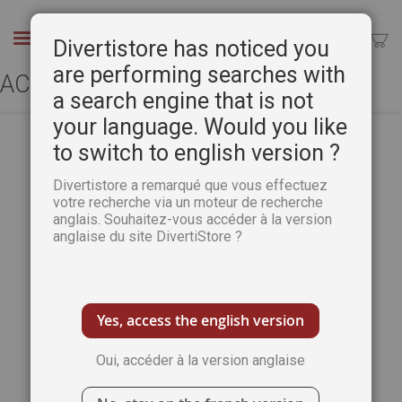
Aller
au
Chercher
Divertistore has noticed you
contenu
are performing searches with
ACCÈS CLIENT
a search engine that is not
your language. Would you like
to switch to english version ?
CLIENTS ENREGISTRÉS
Divertistore a remarqué que vous effectuez
votre recherche via un moteur de recherche
anglais. Souhaitez-vous accéder à la version
Si vous avez un compte, connectez-vous
anglaise du site DivertiStore ?
avec votre adresse e-mail.
Email
Yes, access the english version
Oui, accéder à la version anglaise
Mot de passe