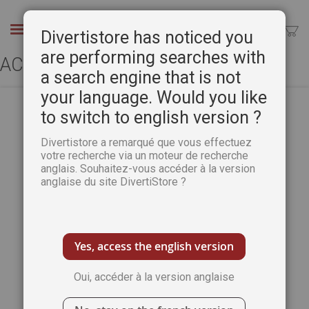
Aller
au
Chercher
Divertistore has noticed you
contenu
are performing searches with
ACCÈS CLIENT
a search engine that is not
your language. Would you like
to switch to english version ?
CLIENTS ENREGISTRÉS
Divertistore a remarqué que vous effectuez
votre recherche via un moteur de recherche
anglais. Souhaitez-vous accéder à la version
Si vous avez un compte, connectez-vous
anglaise du site DivertiStore ?
avec votre adresse e-mail.
Email
Yes, access the english version
Oui, accéder à la version anglaise
Mot de passe