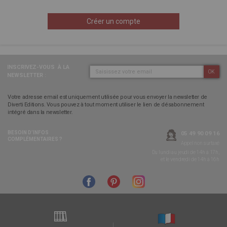
Créer un compte
INSCRIVEZ-VOUS
À LA
OK
NEWSLETTER :
Votre adresse email est uniquement utilisée pour vous envoyer la newsletter de
Diverti Editions. Vous pouvez à tout moment utiliser le lien de désabonnement
intégré dans la newsletter.
BESOIN D’INFOS
05 49 90 09 16
COMPLÉMENTAIRES ?
Appel non surtaxé
Du lundi au jeudi de 14h à 17h,
et le vendredi de 14h à 16h