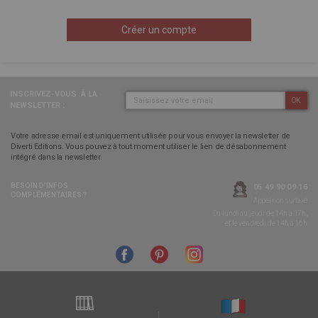
Créer un compte
INSCRIVEZ-VOUS
À LA
OK
NEWSLETTER :
Votre adresse email est uniquement utilisée pour vous envoyer la newsletter de
Diverti Editions. Vous pouvez à tout moment utiliser le lien de désabonnement
intégré dans la newsletter.
BESOIN D’INFOS
05 49 90 09 16
COMPLÉMENTAIRES ?
Appel non surtaxé
Du lundi au jeudi de 14h à 17h,
et le vendredi de 14h à 16h