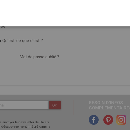
sse
i
Qu'est-ce que c'est ?
Mot de passe oublié ?
BESOIN D’INFOS
OK
COMPLÉMENTAIRES
 envoyer la newsletter de Diverti
 de désabonnement intégré dans la