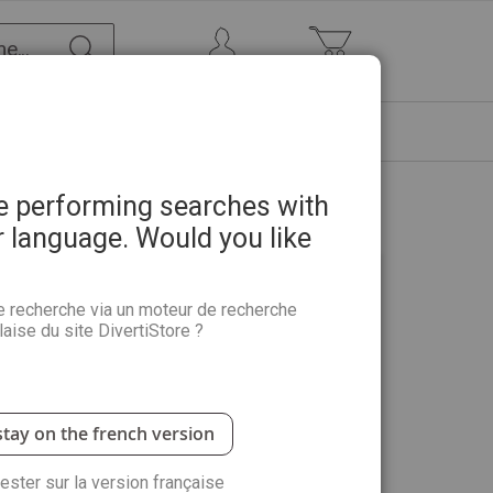
Chercher
Mon Compte
Mon panier
ETRE
PROMOTIONS
ABONNEMENTS
re performing searches with
r language. Would you like
e recherche via un moteur de recherche
aise du site DivertiStore ?
 avantages : commander plus rapidement,
 suivre vos commandes et plus encore.
stay on the french version
rester sur la version française