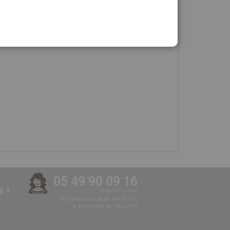
05 49 90 09 16
 ?
Appel non surtaxé
Du lundi au jeudi de 14h à 17h,
et le vendredi de 14h à 16h