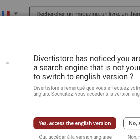
Chercher
X
HISTOIRE
SCIENCES
POP CULTURE ET BIEN-
Divertistore has noticed you a
a search engine that is not you
to switch to english version ?
Divertistore a remarqué que vous effectuez votr
anglais. Souhaitez-vous accéder à la version angl
NOUVEAUX CLIENTS
avec votre adresse e-mail.
Créer un compte a de nombreux
enregistrer plusieurs adresses,
Yes, access the english version
No, 
Oui, accéder à la version anglaise
Créer un compte
Non, 