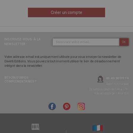
Créer un compte
INSCRIVEZ-VOUS
À LA
OK
NEWSLETTER :
Votre adresse email est uniquement utilisée pour vous envoyer la newsletter de
Diverti Editions. Vous pouvez à tout moment utiliser le lien de désabonnement
intégré dans la newsletter.
BESOIN D’INFOS
05 49 90 09 16
COMPLÉMENTAIRES ?
Appel non surtaxé
Du lundi au jeudi de 14h à 17h,
et le vendredi de 14h à 16h