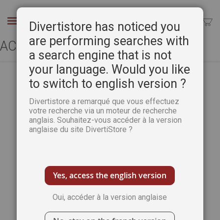
Aller
au
Chercher
Divertistore has noticed you
contenu
are performing searches with
ACCÈS CLIENT
a search engine that is not
your language. Would you like
to switch to english version ?
CLIENTS ENREGISTRÉS
Divertistore a remarqué que vous effectuez
votre recherche via un moteur de recherche
anglais. Souhaitez-vous accéder à la version
Si vous avez un compte, connectez-vous
anglaise du site DivertiStore ?
avec votre adresse e-mail.
Email
Yes, access the english version
Oui, accéder à la version anglaise
Mot de passe