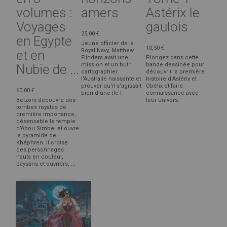
volumes :
amers
Astérix le
Voyages
gaulois
25,00 €
en Egypte
Jeune officier de la
10,50 €
Royal Navy, Matthew
et en
Flinders avait une
Plongez dans cette
mission et un but :
bande dessinée pour
Nubie de ...
cartographier
découvrir la première
l'Australie naissante et
histoire d'Astérix et
prouver qu'il s'agissait
Obélix et faire
60,00 €
bien d'une île !
connaissance avec
Belzoni découvre des
leur univers.
tombes royales de
première importance,
désensable le temple
d’Abou Simbel et ouvre
la pyramide de
Khéphren. Il croise
des personnages
hauts en couleur,
paysans et ouvriers, ...