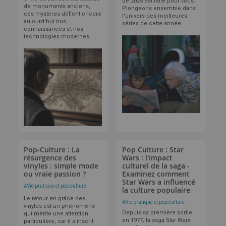
de 2025 est faite pour vous.
de monuments anciens,
Plongeons ensemble dans
ces mystères défient encore
l'univers des meilleures
aujourd'hui nos
séries de cette année.
connaissances et nos
technologies modernes.
Pop-Culture : La
Pop Culture : Star
résurgence des
Wars : l'impact
vinyles : simple mode
culturel de la saga -
ou vraie passion ?
Examinez comment
Star Wars a influencé
#
Vie pratique et pop culture
la culture populaire
Le retour en grâce des
#
Vie pratique et pop culture
vinyles est un phénomène
Depuis sa première sortie
qui mérite une attention
en 1977, la saga Star Wars
particulière, car il s'inscrit