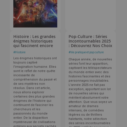
Histoire : Les grandes
Pop-Culture : Séries
énigmes historiques
Incontournables 2025
qui fascinent encore
: Découvrez Nos Choix
#
Histoire
#
Vie pratique et pop culture
Les énigmes historiques ont
Chaque année, de nouvelles
toujours captivé
séries font leur apparition,
l'imagination humaine. Elles
captivant les téléspectateurs
sont le reflet de notre quête
du monde entier avec des
incessante de
histoires fascinantes et des
compréhension du passé et
personnages inoubliables.
de ses mystères non
L'année 2025 ne fait pas
résolus. Dans cet article,
exception, apportant son lot
nous allons explorer
de nouvelles séries qui
certaines des plus grandes
méritent absolument votre
énigmes de l'histoire qui
attention. Que vous soyez un
continuent de fasciner les
amateur de drames
chercheurs et les
intenses, de comédies
passionnés du monde
légères ou de thrillers
entier. De la disparition
haletants, notre sélection
mystérieuse de civilisations
des séries incontournables
entières aux secrets cachés