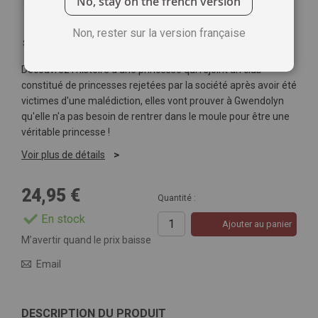
No, stay on the french version
Non, rester sur la version française
Soyez le premier à commenter ce produit
Découvrez l'histoire d'une princesse qui rejoint un club
constitué de princesses rejetées par la société après avoir été
victimes d'une malédiction, elles vont prouver à Gwendolyn
qu'elle n'a pas besoin de rentrer dans le moule pour être une
véritable princesse !
Voir plus de détails
24,95 €
Quantité :
En stock
Ajouter au panier
M’avertir quand le prix baisse
Email
DESCRIPTION DU PRODUIT