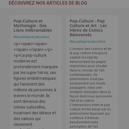
DÉCOUVREZ NOS ARTICLES DE BLOG
Pop-Culture et
Pop-Culture : Pop
Mythologie : Des
Culture et Art : Les
Liens Inébranlables
Héros de Comics
Réinventés
#
Vie pratique et pop culture
#
Vie pratique et pop culture
<p><span><span>
L'univers des comics et de
</span></span></p>
la pop culture a toujours
<p>La pop-culture
captivé les esprits,
moderne est
transcendant les pages
imprimées pour s'inviter
profondément marquée
dans le monde de l'art
par les super héros, ces
contemporain. Ce
figures emblématiques
phénomène n'est pas
simplement une mode
qui fascinent des
passagère, mais une
millions de personnes à
véritable révolution dans la
travers le monde. Ils
façon dont nous percevons
l'art et la culture.
sont devenus des
L'intersection entre la pop
icônes culturelles,
culture et l'art visuel est un
incarnant des idéaux et
phénomène fascinant qui
continue d'évoluer,
des valeurs qui
transformant notre
résonnent
perception de l'art