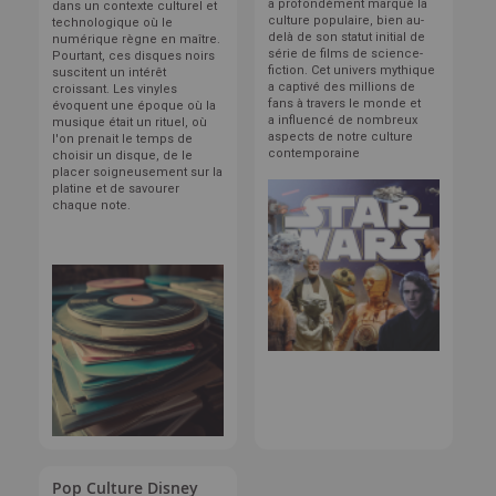
a profondément marqué la
dans un contexte culturel et
culture populaire, bien au-
technologique où le
delà de son statut initial de
numérique règne en maître.
série de films de science-
Pourtant, ces disques noirs
fiction. Cet univers mythique
suscitent un intérêt
a captivé des millions de
croissant.
Les vinyles
fans à travers le monde et
évoquent une époque où la
a influencé de nombreux
musique était un rituel, où
aspects de notre culture
l'on prenait le temps de
contemporaine
choisir un disque, de le
placer soigneusement sur la
platine et de savourer
chaque note.
Pop Culture Disney