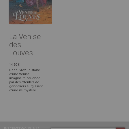
La Venise
des
Louves
14,90 €
Découvrez l'histoire
d'une Venise
imaginaire, touchée
par des attentats de
gondoliers surgissant
d'une île mystère...
INSCRIVEZ-VOUS
À LA