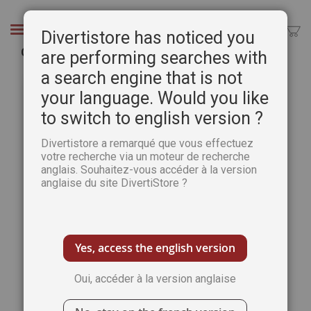
Aller
au
Chercher
Divertistore has noticed you
contenu
Cursed princess club - Tome 1
are performing searches with
a search engine that is not
Passer
Pass
à
au
your language. Would you like
la
débu
to switch to english version ?
fin
de
de
la
Divertistore a remarqué que vous effectuez
la
Gale
votre recherche via un moteur de recherche
galerie
d’im
anglais. Souhaitez-vous accéder à la version
d’images
anglaise du site DivertiStore ?
Yes, access the english version
Oui, accéder à la version anglaise