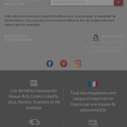
OK
NEWSLETTER :
Votre adresse email est uniquement utilisée pour vous envoyer la newsletter de
Diverti Editions. Vous pouvez à tout moment utiliser le lien de désabonnement
intégré dans la newsletter.
BESOIN D’INFOS
05 49 90 09 16
COMPLÉMENTAIRES ?
Appel non surtaxé
Du lundi au jeudi de 14h à 17h,
et le vendredi de 14h à 16h
Les dernières nouveautés
Tous nos magazines sont
Beaux-Arts, Loisirs Créatifs,
conçus et imprimés en
Jeux, Histoire, Sciences et Vie
France par une équipe de
pratique
passionné(e)s