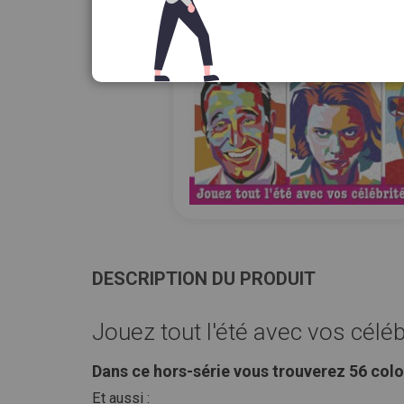
Passer
au
début
DESCRIPTION DU PRODUIT
de
la
Jouez tout l'été avec vos célé
Galerie
d’images
Dans ce hors-série vous trouverez 56 colo
Et aussi :