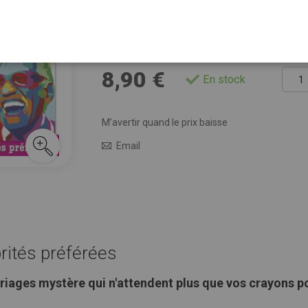
Faites des économies avec l'offre d'abonn
Voir plus de détails
Quant
8,90 €
En stock
M’avertir quand le prix baisse
Email
brités préférées
riages mystère qui n'attendent plus que vos crayons po