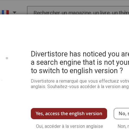
Chercher
X
HISTOIRE
SCIENCES
POP CULTURE ET BIEN-
ars à colorier - Pop Art
Divertistore has noticed you a
a search engine that is not you
to switch to english version ?
Coloriage 100% Mystère hor
colorier - Pop Art
Divertistore a remarqué que vous effectuez votr
anglais. Souhaitez-vous accéder à la version angl
100%
Notation:
2
Commentaires
Ajoutez votre co
Au programme de ce spécial Stars à colorier : 
Johansson, Jean Reno...Ce magazine de col
du papier encore plus épais, pour offrir un mei
Yes, access the english version
No, 
dessins aux marqueurs à alcool, aux crayons
plus de 70 heures d'occupation anti-stress !
Oui, accéder à la version anglaise
Non, 