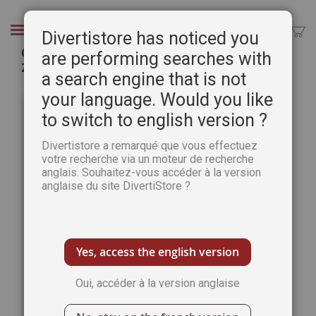
Aller
au
Chercher
Divertistore has noticed you
contenu
Collection complète 2021 Coloriage Ambiance
are performing searches with
Zen - 4 revues
a search engine that is not
Passer
Pass
your language. Would you like
à
au
to switch to english version ?
la
débu
fin
de
Divertistore a remarqué que vous effectuez
de
la
votre recherche via un moteur de recherche
la
Gale
anglais. Souhaitez-vous accéder à la version
galerie
d’im
anglaise du site DivertiStore ?
d’images
Yes, access the english version
Oui, accéder à la version anglaise