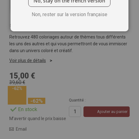
No, stay on the french version
Non, rester sur la version française
Soyez le premier à commenter ce produit
Retrouvez 480 coloriages autour de thèmes tous différents
les uns des autres et qui vous permettront de vous immiscer
dans un univers coloré et créatif.
Voir plus de détails
15,00 €
39,60 €
-62%
-62%
Quantité :
En stock
Ajouter au panier
M’avertir quand le prix baisse
Email