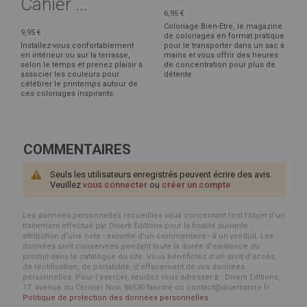
Cahier ...
6,95 €
Coloriage Bien-Etre, le magazine
9,95 €
de coloriages en format pratique
Installez-vous confortablement
pour le transporter dans un sac à
en intérieur ou sur la terrasse,
mains et vous offrir des heures
selon le temps et prenez plaisir à
de concentration pour plus de
associer les couleurs pour
détente
célébrer le printemps autour de
ces coloriages inspirants.
COMMENTAIRES
Seuls les utilisateurs enregistrés peuvent écrire des avis.
Veuillez
vous connecter
ou
créer un compte
Les données personnelles recueillies vous concernant font l’objet d’un
traitement effectué par Diverti Editions pour la finalité suivante :
attribution d'une note - assortie d'un commentaire - à un produit. Les
données sont conservées pendant toute la durée d'existence du
produit dans le catalogue du site. Vous bénéficiez d’un droit d’accès,
de rectification, de portabilité, d’effacement de vos données
personnelles. Pour l’exercer, veuillez vous adresser à : Diverti Editions,
17, avenue du Cerisier Noir, 86530 Naintré ou contact@divertistore.fr.
Politique de protection des données personnelles