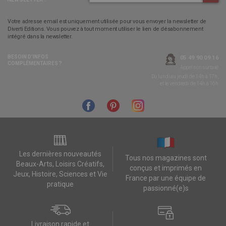
Votre adresse email est uniquement utilisée pour vous envoyer la newsletter de
Diverti Editions. Vous pouvez à tout moment utiliser le lien de désabonnement
intégré dans la newsletter.
BESOIN D’INFOS
05 49 90 09 16
COMPLÉMENTAIRES ?
Appel non surtaxé
Du lundi au jeudi de 14h à 17h,
et le vendredi de 14h à 16h
Les dernières nouveautés
Tous nos magazines sont
Beaux-Arts, Loisirs Créatifs,
conçus et imprimés en
Jeux, Histoire, Sciences et Vie
France par une équipe de
pratique
passionné(e)s
Livraison rapide et