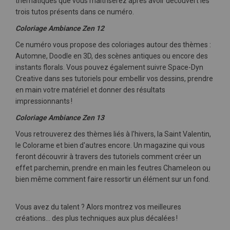
thématiques que vous maitriserez après avoir découvert les
trois tutos présents dans ce numéro.
Coloriage Ambiance Zen 12
Ce numéro vous propose des coloriages autour des thèmes :
Automne, Doodle en 3D, des scènes antiques ou encore des
instants florals. Vous pouvez également suivre
Space-Dyn
Creative dans ses tutoriels pour embellir vos dessins, prendre
en main votre matériel et donner des résultats
impressionnants !
Coloriage Ambiance Zen 13
Vous retrouverez des thèmes liés à l'hivers, la Saint Valentin,
le Colorame et bien d'autres encore. Un magazine qui vous
feront découvrir à travers des tutoriels comment c
réer un
effet parchemin, p
rendre en main les feutres Chameleon ou
bien même comment f
aire ressortir un élément sur un fond.
Vous avez du talent ? Alors montrez v
os meilleures
créations
… des plus techniques aux plus décalées !