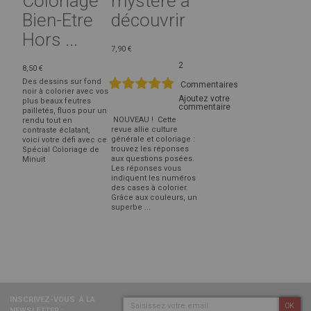
Coloriage
mystère à
Bien-Etre
découvrir
Hors ...
7,90 €
2
8,50 €
100%
Des dessins sur fond
Notation:
Commentaires
noir à colorier avec vos
Ajoutez votre
plus beaux feutres
commentaire
pailletés, fluos pour un
NOUVEAU ! Cette
rendu tout en
revue allie culture
contraste éclatant,
générale et coloriage :
voici votre défi avec ce
trouvez les réponses
Spécial Coloriage de
aux questions posées.
Minuit
Les réponses vous
indiquent les numéros
des cases à colorier.
Grâce aux couleurs, un
superbe ...
INSCRIVEZ-VOUS
À LA
OK
NEWSLETTER :