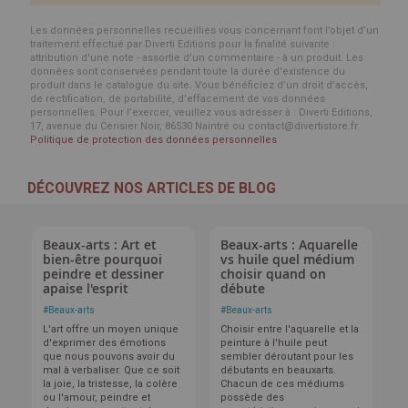
Les données personnelles recueillies vous concernant font l’objet d’un
traitement effectué par Diverti Editions pour la finalité suivante :
attribution d'une note - assortie d'un commentaire - à un produit. Les
données sont conservées pendant toute la durée d'existence du
produit dans le catalogue du site. Vous bénéficiez d’un droit d’accès,
de rectification, de portabilité, d’effacement de vos données
personnelles. Pour l’exercer, veuillez vous adresser à : Diverti Editions,
17, avenue du Cerisier Noir, 86530 Naintré ou contact@divertistore.fr.
Politique de protection des données personnelles
DÉCOUVREZ NOS ARTICLES DE BLOG
Beaux-arts : Art et
Beaux-arts : Aquarelle
bien-être pourquoi
vs huile quel médium
peindre et dessiner
choisir quand on
apaise l'esprit
débute
#
Beaux-arts
#
Beaux-arts
L'art offre un moyen unique
Choisir entre l'aquarelle et la
d'exprimer des émotions
peinture à l'huile peut
que nous pouvons avoir du
sembler déroutant pour les
mal à verbaliser. Que ce soit
débutants en beauxarts.
la joie, la tristesse, la colère
Chacun de ces médiums
ou l'amour, peindre et
possède des