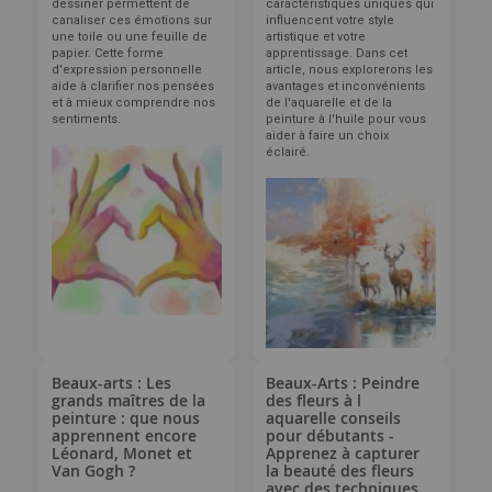
dessiner permettent de
caractéristiques uniques qui
canaliser ces émotions sur
influencent votre style
une toile ou une feuille de
artistique et votre
papier. Cette forme
apprentissage. Dans cet
d'expression personnelle
article, nous explorerons les
aide à clarifier nos pensées
avantages et inconvénients
et à mieux comprendre nos
de l'aquarelle et de la
sentiments.
peinture à l'huile pour vous
aider à faire un choix
éclairé.
Beaux-arts : Les
Beaux-Arts : Peindre
grands maîtres de la
des fleurs à l
peinture : que nous
aquarelle conseils
apprennent encore
pour débutants -
Léonard, Monet et
Apprenez à capturer
Van Gogh ?
la beauté des fleurs
avec des techniques