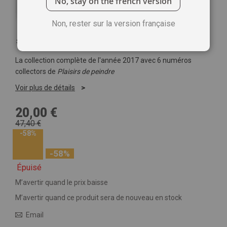
No, stay on the french version
Non, rester sur la version française
Soyez le premier à commenter ce produit
La collection complète de l'année 2017 avec 6 numéros
collectors de
Plaisirs de peindre
Voir plus de détails
20,00 €
47,40 €
-58%
-58%
Épuisé
M’avertir quand le prix baisse
M’avertir quand ce produit sera de nouveau en stock
Email