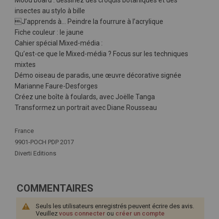
Mood board : dessinez des croquis botaniques et des
insectes au stylo à bille
J’apprends à… Peindre la fourrure à l’acrylique
Fiche couleur : le jaune
Cahier spécial Mixed-média :
Qu’est-ce que le Mixed-média ? Focus sur les techniques
mixtes
Démo oiseau de paradis, une œuvre décorative signée
Marianne Faure-Desforges
Créez une boîte à foulards, avec Joëlle Tanga
Transformez un portrait avec Diane Rousseau
Plus
France
d'infos
9901-POCH PDP 2017
Diverti Editions
COMMENTAIRES
Seuls les utilisateurs enregistrés peuvent écrire des avis.
Veuillez
vous connecter
ou
créer un compte