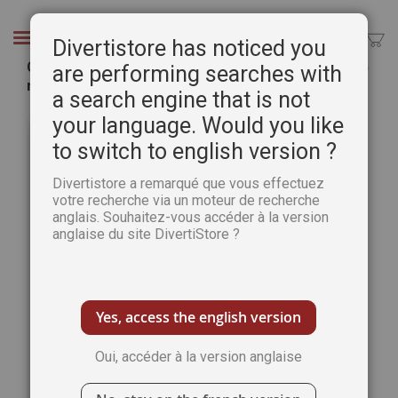
Aller
au
Chercher
Divertistore has noticed you
contenu
Collection 2017 complète - Plaisirs de peindre : 6
are performing searches with
numéros collectors
a search engine that is not
Passer
Pass
your language. Would you like
à
au
to switch to english version ?
la
débu
fin
de
Divertistore a remarqué que vous effectuez
de
la
votre recherche via un moteur de recherche
la
Gale
anglais. Souhaitez-vous accéder à la version
galerie
d’im
anglaise du site DivertiStore ?
d’images
Yes, access the english version
Oui, accéder à la version anglaise