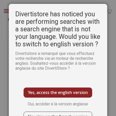
Aller
au
Chercher
Divertistore has noticed you
contenu
Calligraphie Japonaise - Initiation
are performing searches with
a search engine that is not
Passer
Pass
à
au
your language. Would you like
la
débu
to switch to english version ?
fin
de
de
la
Divertistore a remarqué que vous effectuez
la
Gale
votre recherche via un moteur de recherche
galerie
d’im
anglais. Souhaitez-vous accéder à la version
d’images
anglaise du site DivertiStore ?
Yes, access the english version
Oui, accéder à la version anglaise