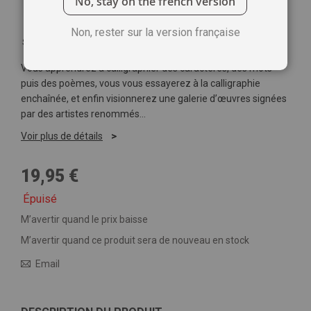
No, stay on the french version
Non, rester sur la version française
Soyez le premier à commenter ce produit
Vous apprendrez à calligraphier des caractères, des mots
puis des poèmes, vous vous essayerez à la calligraphie
enchaînée, et enfin visionnerez une galerie d’œuvres signées
par des artistes renommés…
Voir plus de détails
19,95 €
Épuisé
M’avertir quand le prix baisse
M’avertir quand ce produit sera de nouveau en stock
Email