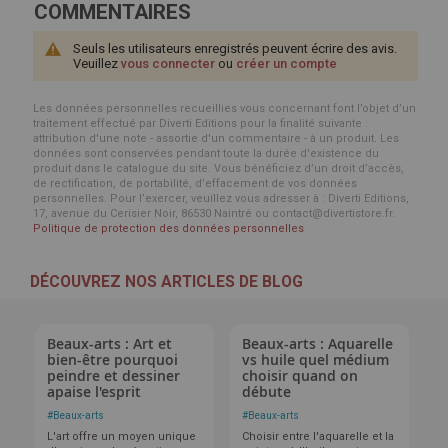
COMMENTAIRES
Seuls les utilisateurs enregistrés peuvent écrire des avis.
Veuillez
vous connecter
ou
créer un compte
Les données personnelles recueillies vous concernant font l’objet d’un
traitement effectué par Diverti Editions pour la finalité suivante :
attribution d'une note - assortie d'un commentaire - à un produit. Les
données sont conservées pendant toute la durée d'existence du
produit dans le catalogue du site. Vous bénéficiez d’un droit d’accès,
de rectification, de portabilité, d’effacement de vos données
personnelles. Pour l’exercer, veuillez vous adresser à : Diverti Editions,
17, avenue du Cerisier Noir, 86530 Naintré ou contact@divertistore.fr.
Politique de protection des données personnelles
DÉCOUVREZ NOS ARTICLES DE BLOG
Beaux-arts : Art et
Beaux-arts : Aquarelle
bien-être pourquoi
vs huile quel médium
peindre et dessiner
choisir quand on
apaise l'esprit
débute
#
Beaux-arts
#
Beaux-arts
L'art offre un moyen unique
Choisir entre l'aquarelle et la