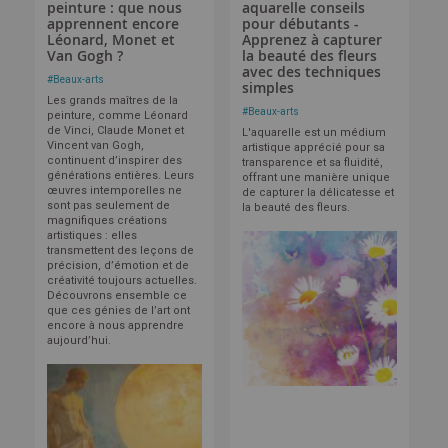
peinture : que nous
aquarelle conseils
apprennent encore
pour débutants -
Léonard, Monet et
Apprenez à capturer
Van Gogh ?
la beauté des fleurs
avec des techniques
#
Beaux-arts
simples
Les grands maîtres de la
#
Beaux-arts
peinture, comme Léonard
de Vinci, Claude Monet et
L'aquarelle est un médium
Vincent van Gogh,
artistique apprécié pour sa
continuent d’inspirer des
transparence et sa fluidité,
générations entières. Leurs
offrant une manière unique
œuvres intemporelles ne
de capturer la délicatesse et
sont pas seulement de
la beauté des fleurs.
magnifiques créations
artistiques : elles
transmettent des leçons de
précision, d’émotion et de
créativité toujours actuelles.
Découvrons ensemble ce
que ces génies de l’art ont
encore à nous apprendre
aujourd’hui.