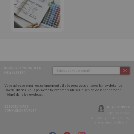
INSCRIVEZ-VOUS
À LA
OK
NEWSLETTER :
Votre adresse email est uniquement utilisée pour vous envoyer la newsletter de
Diverti Editions. Vous pouvez à tout moment utiliser le lien de désabonnement
intégré dans la newsletter.
BESOIN D’INFOS
05 49 90 09 16
COMPLÉMENTAIRES ?
Appel non surtaxé
Du lundi au jeudi de 14h à 17h,
et le vendredi de 14h à 16h