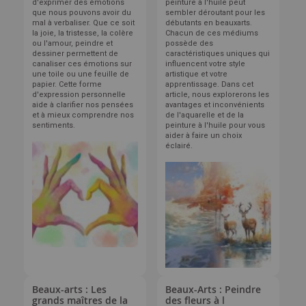
d'exprimer des émotions
peinture à l'huile peut
que nous pouvons avoir du
sembler déroutant pour les
mal à verbaliser. Que ce soit
débutants en beauxarts.
la joie, la tristesse, la colère
Chacun de ces médiums
ou l'amour, peindre et
possède des
dessiner permettent de
caractéristiques uniques qui
canaliser ces émotions sur
influencent votre style
une toile ou une feuille de
artistique et votre
papier. Cette forme
apprentissage. Dans cet
d'expression personnelle
article, nous explorerons les
aide à clarifier nos pensées
avantages et inconvénients
et à mieux comprendre nos
de l'aquarelle et de la
sentiments.
peinture à l'huile pour vous
aider à faire un choix
éclairé.
Beaux-arts : Les
Beaux-Arts : Peindre
grands maîtres de la
des fleurs à l