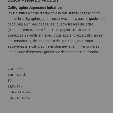
DESCRIPTION DU PRODUIT
Calligraphie Japonaise Initiation
Pour s’initier à cette discipline à la fois subtile et fascinante
qu’est la calligraphie japonaise, suivez pas à pas ce guide pou
découvrir, au fil des pages, les "quatre trésors du lettré"
(pinceau, encre, pierre à encre et papier), mais aussi les
sceaux et les outils annexes. Vous apprendrez à calligraphier
des caractères, des mots puis des poèmes, vous vous
essayerez à la calligraphie enchaînée, et enfin visionnerez
une galerie d’œuvres signées par des artistes renommés.
Plus
d'infos
7743-1827
Yuuko Suzuki
80
21,5 x 27 cm
Editions Fleurus
9782215147732