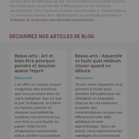
produit dans le catalogue du site. Vous bénéficiez d’un droit d’accès,
de rectification, de portabilité, d’effacement de vos données
personnelles. Pour l’exercer, veuillez vous adresser à : Diverti Editions,
17, avenue du Cerisier Noir, 86530 Naintré ou contact@divertistore.fr.
Politique de protection des données personnelles
DÉCOUVREZ NOS ARTICLES DE BLOG
Beaux-arts : Art et
Beaux-arts : Aquarelle
bien-être pourquoi
vs huile quel médium
peindre et dessiner
choisir quand on
apaise l'esprit
débute
#
Beaux-arts
#
Beaux-arts
L'art offre un moyen unique
Choisir entre l'aquarelle et la
d'exprimer des émotions
peinture à l'huile peut
que nous pouvons avoir du
sembler déroutant pour les
mal à verbaliser. Que ce soit
débutants en beauxarts.
la joie, la tristesse, la colère
Chacun de ces médiums
ou l'amour, peindre et
possède des
dessiner permettent de
caractéristiques uniques qui
canaliser ces émotions sur
influencent votre style
une toile ou une feuille de
artistique et votre
papier. Cette forme
apprentissage. Dans cet
d'expression personnelle
article, nous explorerons les
aide à clarifier nos pensées
avantages et inconvénients