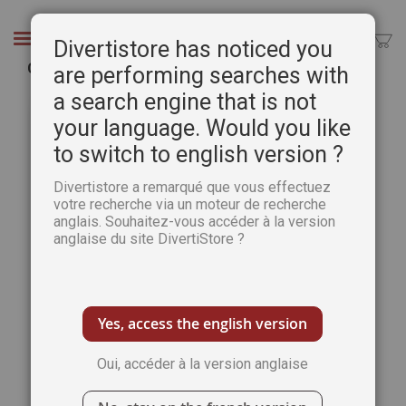
Aller
au
Chercher
Divertistore has noticed you
contenu
Cahier Spécial Pastel n°27 - Pratique des Arts
are performing searches with
a search engine that is not
Passer
Pass
à
au
your language. Would you like
la
débu
to switch to english version ?
fin
de
de
la
Divertistore a remarqué que vous effectuez
la
Gale
votre recherche via un moteur de recherche
galerie
d’im
anglais. Souhaitez-vous accéder à la version
d’images
anglaise du site DivertiStore ?
Yes, access the english version
Oui, accéder à la version anglaise