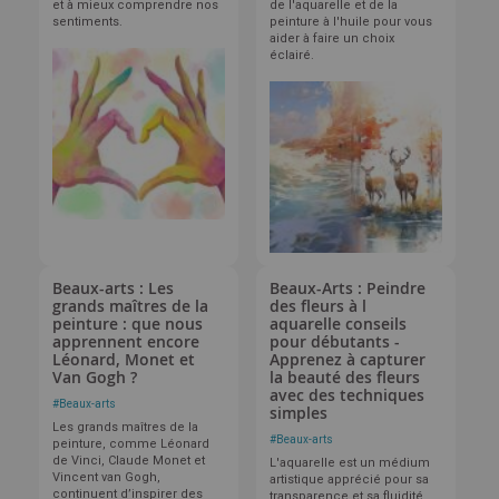
et à mieux comprendre nos
de l'aquarelle et de la
sentiments.
peinture à l'huile pour vous
aider à faire un choix
éclairé.
Beaux-arts : Les
Beaux-Arts : Peindre
grands maîtres de la
des fleurs à l
peinture : que nous
aquarelle conseils
apprennent encore
pour débutants -
Léonard, Monet et
Apprenez à capturer
Van Gogh ?
la beauté des fleurs
avec des techniques
#
Beaux-arts
simples
Les grands maîtres de la
#
Beaux-arts
peinture, comme Léonard
de Vinci, Claude Monet et
L'aquarelle est un médium
Vincent van Gogh,
artistique apprécié pour sa
continuent d’inspirer des
transparence et sa fluidité,