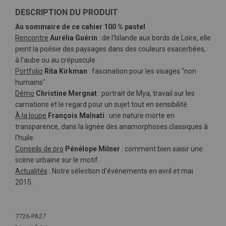
DESCRIPTION DU PRODUIT
Au sommaire de ce cahier 100 % pastel
Rencontre
Aurélia Guérin
: de l'Islande aux bords de Loire, elle
peint la poésie des paysages dans des couleurs exacerbées,
à l'aube ou au crépuscule.
Portfolio
Rita Kirkman
: fascination pour les visages "non
humains".
Démo
Christine Mergnat
: portrait de Mya, travail sur les
carnations et le regard pour un sujet tout en sensibilité.
À la loupe
François Malnati
: une nature morte en
transparence, dans la lignée des anamorphoses classiques à
l'huile.
Conseils de pro
Pénélope Milner
: comment bien saisir une
scène urbaine sur le motif.
Actualités
: Notre sélection d'événements en avril et mai
2015.
Plus
d'infos
7726-PA27