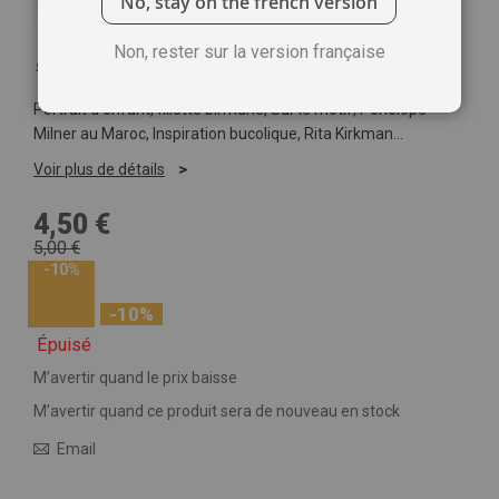
No, stay on the french version
Non, rester sur la version française
Soyez le premier à commenter ce produit
Portrait d'enfant, fillette birmane, Sur le motif, Pénélope
Milner au Maroc, Inspiration bucolique, Rita Kirkman…
Voir plus de détails
4,50 €
5,00 €
-10%
-10%
Épuisé
M’avertir quand le prix baisse
M’avertir quand ce produit sera de nouveau en stock
Email