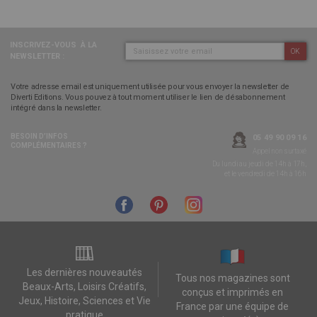
INSCRIVEZ-VOUS
À LA
OK
NEWSLETTER :
Votre adresse email est uniquement utilisée pour vous envoyer la newsletter de
Diverti Editions. Vous pouvez à tout moment utiliser le lien de désabonnement
intégré dans la newsletter.
BESOIN D’INFOS
05 49 90 09 16
COMPLÉMENTAIRES ?
Appel non surtaxé
Du lundi au jeudi de 14h à 17h,
et le vendredi de 14h à 16h
Les dernières nouveautés
Tous nos magazines sont
Beaux-Arts, Loisirs Créatifs,
conçus et imprimés en
Jeux, Histoire, Sciences et Vie
France par une équipe de
pratique