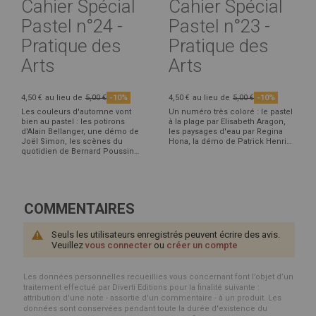
Cahier Spécial
Cahier Spécial
Pastel n°24 -
Pastel n°23 -
Pratique des
Pratique des
Arts
Arts
4,50 €
au lieu de
5,00 €
-10%
4,50 €
au lieu de
5,00 €
-10%
Les couleurs d'automne vont
Un numéro très coloré : le pastel
bien au pastel : les potirons
à la plage par Elisabeth Aragon,
d'Alain Bellanger, une démo de
les paysages d'eau par Regina
Joël Simon, les scènes du
Hona, la démo de Patrick Henri…
quotidien de Bernard Poussin…
COMMENTAIRES
Seuls les utilisateurs enregistrés peuvent écrire des avis.
Veuillez
vous connecter
ou
créer un compte
Les données personnelles recueillies vous concernant font l’objet d’un
traitement effectué par Diverti Editions pour la finalité suivante :
attribution d'une note - assortie d'un commentaire - à un produit. Les
données sont conservées pendant toute la durée d'existence du