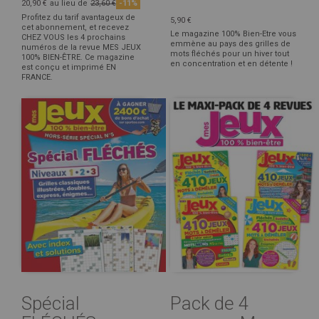
20,90 €
au lieu de
23,60 €
-11%
Profitez du tarif avantageux de
5,90 €
cet abonnement, et recevez
Le magazine 100% Bien-Etre vous
CHEZ VOUS les 4 prochains
emmène au pays des grilles de
numéros de la revue MES JEUX
mots fléchés pour un hiver tout
100% BIEN-ÊTRE. Ce magazine
en concentration et en détente !
est conçu et imprimé EN
FRANCE.
Spécial
Pack de 4