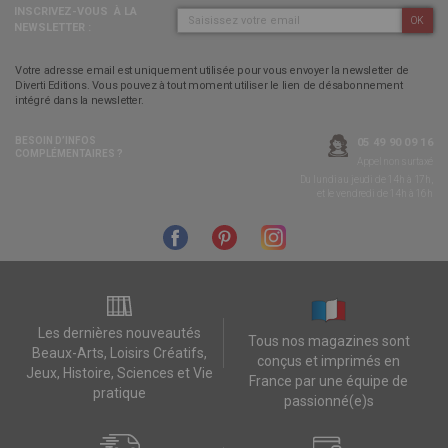
INSCRIVEZ-VOUS
À LA
OK
NEWSLETTER :
Votre adresse email est uniquement utilisée pour vous envoyer la newsletter de
Diverti Editions. Vous pouvez à tout moment utiliser le lien de désabonnement
intégré dans la newsletter.
BESOIN D’INFOS
05 49 90 09 16
COMPLÉMENTAIRES ?
Appel non surtaxé
Du lundi au jeudi de 14h à 17h,
et le vendredi de 14h à 16h
Les dernières nouveautés
Tous nos magazines sont
Beaux-Arts, Loisirs Créatifs,
conçus et imprimés en
Jeux, Histoire, Sciences et Vie
France par une équipe de
pratique
passionné(e)s