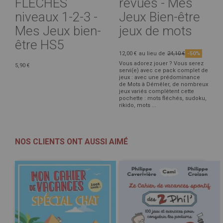
FLÉCHÉS
revues - Mes
niveaux 1-2-3 -
Jeux Bien-être
Mes Jeux bien-
jeux de mots
être HS5
12,00 €
au lieu de
24,10 €
-50%
Vous adorez jouer ? Vous serez
5,90 €
servi(e) avec ce pack complet de
jeux : avec une prédominance
de Mots à Démêler, de nombreux
jeux variés complètent cette
pochette : mots fléchés, sudoku,
rikido, mots ...
NOS CLIENTS ONT AUSSI AIMÉ