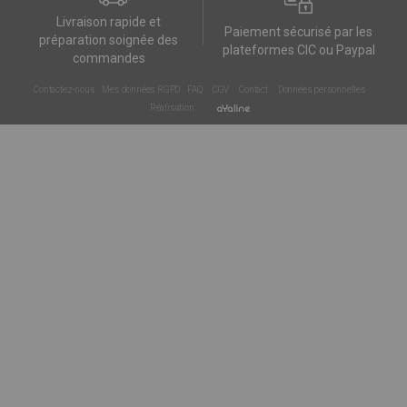
Livraison rapide et
Paiement sécurisé par les
préparation soignée des
plateformes CIC ou Paypal
commandes
Contactez-nous
Mes données RGPD
FAQ
CGV
Contact
Données personnelles
Réalisation :