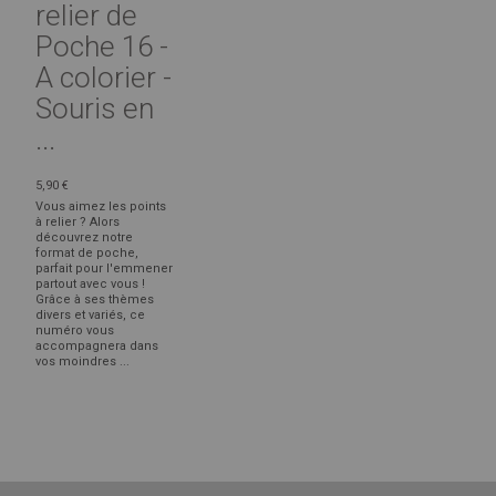
relier de
Poche 16 -
A colorier -
Souris en
...
5,90 €
Vous aimez les points
à relier ? Alors
découvrez notre
format de poche,
parfait pour l'emmener
partout avec vous !
Grâce à ses thèmes
divers et variés, ce
numéro vous
accompagnera dans
vos moindres ...