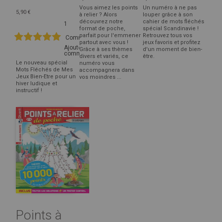
Vous aimez les points
Un numéro à ne pas
5,90 €
à relier ? Alors
louper grâce à son
découvrez notre
cahier de mots fléchés
1
format de poche,
spécial Scandinavie !
80%
Notation:
parfait pour l'emmener
Retrouvez tous vos
Commentaire
partout avec vous !
jeux favoris et profitez
Ajoutez votre
Grâce à ses thèmes
d'un moment de bien-
commentaire
divers et variés, ce
être.
Le nouveau spécial
numéro vous
Mots Fléchés de Mes
accompagnera dans
Jeux Bien-Etre pour un
vos moindres ...
hiver ludique et
instructif !
Points à