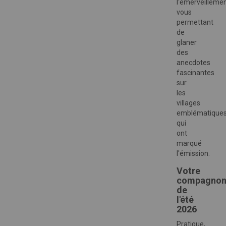
l'émerveillemen
vous
permettant
de
glaner
des
anecdotes
fascinantes
sur
les
villages
emblématique
qui
ont
marqué
l'émission.
Votre
compagno
de
l'été
2026
Pratique,