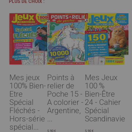
PLUS DE CHOIX :
Mes jeux
Points à
Mes Jeux
100% Bien-
relier de
100 %
Etre
Poche 15 -
Bien-Être
Spécial
A colorier -
24 - Cahier
Fléchés -
Argentine,
Spécial
Hors-série
...
Scandinavie
spécial...
5,90 €
5,90 €