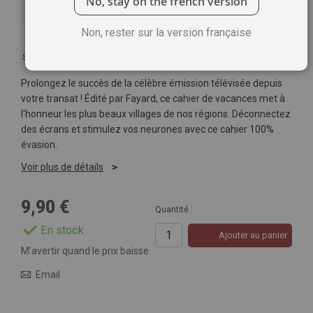
No, stay on the french version
Non, rester sur la version française
Soyez le premier à commenter ce produit
Prolongez le succès de la célèbre émission télévisée depuis
votre transat ! Édité par Fayard, ce cahier de vacances met à
l'honneur les plus beaux villages de nos régions. Déconnectez
des écrans et stimulez vos neurones avec ce cahier 100%
évasion.
Voir plus de détails
9,90 €
Quantité :
En stock
Ajouter au panier
M’avertir quand le prix baisse
Email