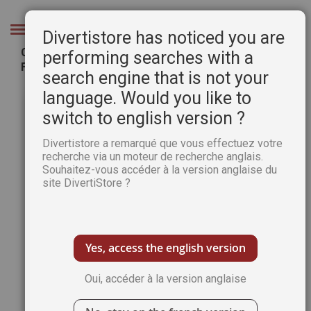
Aller
au
Chercher
Divertistore has noticed you are
contenu
Cahier de vacances "Le Village préféré des
performing searches with a
Français 2026"
search engine that is not your
Passer
Pass
language. Would you like to
à
au
switch to english version ?
la
débu
fin
de
Divertistore a remarqué que vous effectuez votre
de
la
recherche via un moteur de recherche anglais.
la
Gale
Souhaitez-vous accéder à la version anglaise du
galerie
d’im
site DivertiStore ?
d’images
Yes, access the english version
Oui, accéder à la version anglaise