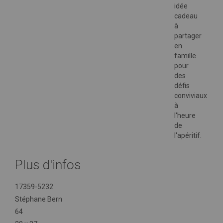
idée
cadeau
à
partager
en
famille
pour
des
défis
conviviaux
à
l'heure
de
l'apéritif.
Plus d'infos
Plus
17359-5232
d'infos
Stéphane Bern
64