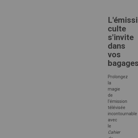
L'émiss
culte
s'invite
dans
vos
bagage
Prolongez
la
magie
de
l'émission
télévisée
incontournable
avec
le
Cahier