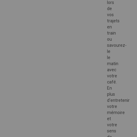
lors
de
vos
trajets
en
train
ou
savourez-
le
le
matin
avec
votre
café.
En
plus
d'entretenir
votre
mémoire
et
votre
sens