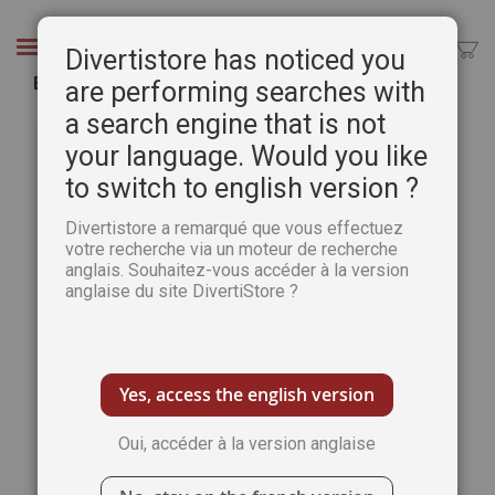
Aller
au
Chercher
Divertistore has noticed you
contenu
Broderies au fil de la maison
are performing searches with
a search engine that is not
Passer
Pass
à
au
your language. Would you like
la
débu
to switch to english version ?
fin
de
de
la
Divertistore a remarqué que vous effectuez
la
Gale
votre recherche via un moteur de recherche
galerie
d’im
anglais. Souhaitez-vous accéder à la version
d’images
anglaise du site DivertiStore ?
Yes, access the english version
Oui, accéder à la version anglaise