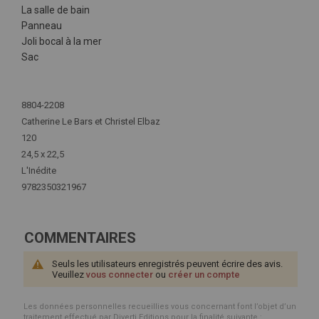
La salle de bain
Panneau
Joli bocal à la mer
Sac
Plus
d'infos
8804-2208
Catherine Le Bars et Christel Elbaz
120
24,5 x 22,5
L'Inédite
9782350321967
COMMENTAIRES
Seuls les utilisateurs enregistrés peuvent écrire des avis.
Veuillez
vous connecter
ou
créer un compte
Les données personnelles recueillies vous concernant font l’objet d’un
traitement effectué par Diverti Editions pour la finalité suivante :