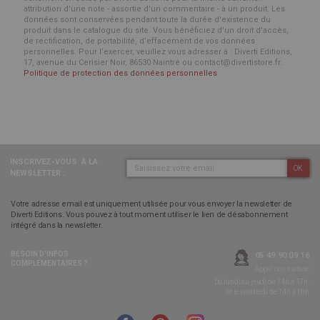
attribution d'une note - assortie d'un commentaire - à un produit. Les
données sont conservées pendant toute la durée d'existence du
produit dans le catalogue du site. Vous bénéficiez d’un droit d’accès,
de rectification, de portabilité, d’effacement de vos données
personnelles. Pour l’exercer, veuillez vous adresser à : Diverti Editions,
17, avenue du Cerisier Noir, 86530 Naintré ou contact@divertistore.fr.
Politique de protection des données personnelles
INSCRIVEZ-VOUS
À LA
OK
NEWSLETTER :
Votre adresse email est uniquement utilisée pour vous envoyer la newsletter de
Diverti Editions. Vous pouvez à tout moment utiliser le lien de désabonnement
intégré dans la newsletter.
BESOIN D’INFOS
05 49 90 09 16
COMPLÉMENTAIRES ?
Appel non surtaxé
Du lundi au jeudi de 14h à 17h,
et le vendredi de 14h à 16h