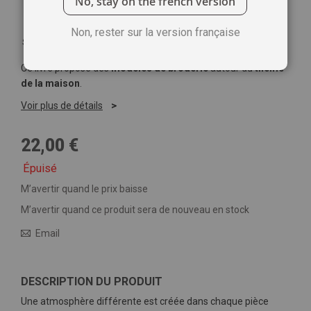
No, stay on the french version
Non, rester sur la version française
Soyez le premier à commenter ce produit
Ce livre propose des
modèles de broderie
autour du
thème
de la maison
.
Voir plus de détails
22,00 €
Épuisé
M’avertir quand le prix baisse
M’avertir quand ce produit sera de nouveau en stock
Email
DESCRIPTION DU PRODUIT
Une atmosphère différente est créée dans chaque pièce