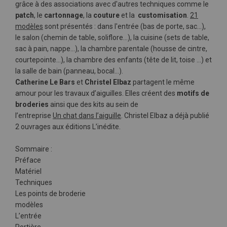
grâce à des associations avec d'autres techniques comme le
patch
, le
cartonnage
, la
couture
et la
customisation
.
21
modèles
sont présentés : dans l'entrée (bas de porte, sac…),
le salon (chemin de table, soliflore…), la cuisine (sets de table,
sac à pain, nappe…), la chambre parentale (housse de cintre,
courtepointe…), la chambre des enfants (tête de lit, toise …) et
la salle de bain (panneau, bocal…).
Catherine Le Bars
et
Christel Elbaz
partagent le même
amour pour les travaux d’aiguilles. Elles créent des
motifs de
broderies
ainsi que des kits au sein de
l’entreprise
Un chat dans l’aiguille
. Christel Elbaz a déjà publié
2 ouvrages aux éditions L’inédite.
Sommaire :
Préface
Matériel
Techniques
Les points de broderie
modèles
L’entrée