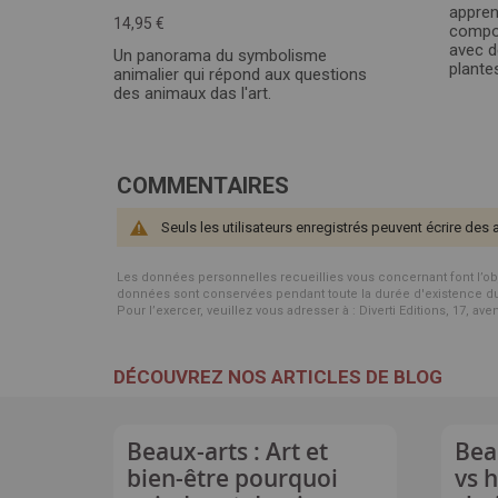
appren
14,95 €
compos
avec d
Un panorama du symbolisme
plante
animalier qui répond aux questions
des animaux das l'art.
COMMENTAIRES
Seuls les utilisateurs enregistrés peuvent écrire des 
Les données personnelles recueillies vous concernant font l’objet 
données sont conservées pendant toute la durée d'existence du p
Pour l’exercer, veuillez vous adresser à : Diverti Editions, 17, av
DÉCOUVREZ NOS ARTICLES DE BLOG
Beaux-arts : Art et
Bea
bien-être pourquoi
vs 