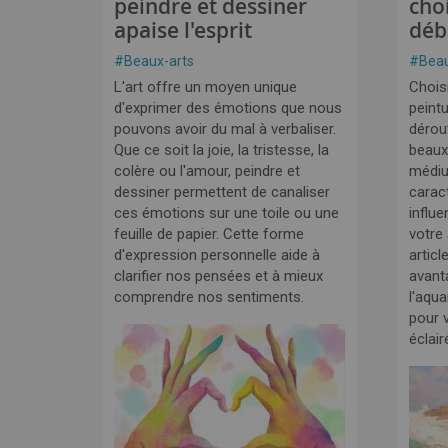
peindre et dessiner
cho
apaise l'esprit
déb
#
Beaux-arts
#
Beau
L'art offre un moyen unique
Choisi
d'exprimer des émotions que nous
peintu
pouvons avoir du mal à verbaliser.
dérou
Que ce soit la joie, la tristesse, la
beaux
colère ou l'amour, peindre et
médi
dessiner permettent de canaliser
carac
ces émotions sur une toile ou une
influe
feuille de papier. Cette forme
votre
d'expression personnelle aide à
articl
clarifier nos pensées et à mieux
avant
comprendre nos sentiments.
l'aqua
pour v
éclair