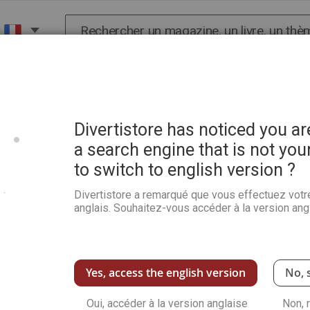
Chercher
X
HISTOIRE
SCIENCES
POP CULTURE ET BIEN-
lier
Divertistore has noticed you a
a search engine that is not you
to switch to english version ?
Belles bêtes - Chefs-d'oeuv
Divertistore a remarqué que vous effectuez votr
Soyez le premier à commenter ce produit
anglais. Souhaitez-vous accéder à la version angl
Ce livre examine cette tradition artistique à t
questionnements qu'elle soulève, puis présent
animalier, de la préhistoire à l'art contemporai
Voir plus de détails
Yes, access the english version
No, 
Qu
Oui, accéder à la version anglaise
Non, 