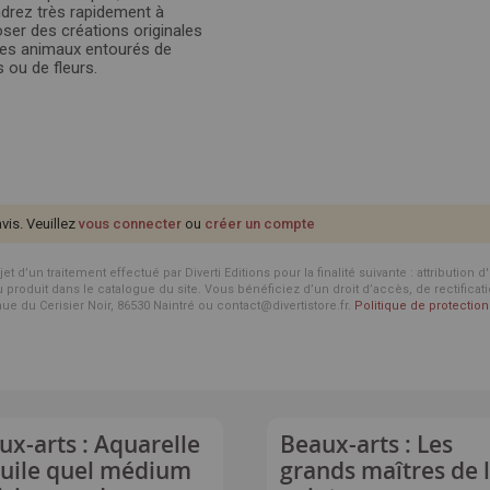
drez très rapidement à
er des créations originales
es animaux entourés de
s ou de fleurs.
avis. Veuillez
vous connecter
ou
créer un compte
d’un traitement effectué par Diverti Editions pour la finalité suivante : attribution 
roduit dans le catalogue du site. Vous bénéficiez d’un droit d’accès, de rectificat
enue du Cerisier Noir, 86530 Naintré ou contact@divertistore.fr.
Politique de protecti
ux-arts : Aquarelle
Beaux-arts : Les
huile quel médium
grands maîtres de 