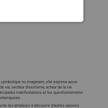
Ajouter au panier
, symbolique ou imaginaire, elle exprime aussi
 de vie, vecteur d'exotisme, acteur de la vie
 principales manifestations et les questionnements
contemporain.
l invite les amateurs à découvrir d'autres oeuvres