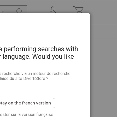
Chercher
Mon Compte
Mon panier
ETRE
PROMOTIONS
ABONNEMENTS
re performing searches with
r language. Would you like
re de l'art animalier
e recherche via un moteur de recherche
aise du site DivertiStore ?
ravers ses principales manifestations et les
e et analyse près de 80 oeuvres majeures de l'art
n
stay on the french version
antité :
rester sur la version française