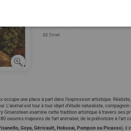
35,00 €
En stock
M’avertir quand le prix baisse
Email
x occupe une place à part dans l'expression artistique. Réaliste
peur. L'animal est tour à tour objet d'étude naturaliste, compagnon
ierry Groensteen examine cette tradition artistique à travers ses
80 oeuvres majeures de l'art animalier, de la préhistoire à l'art 
Pisanello, Goya, Géricault, Hokusai, Pompon ou Picasso
), i