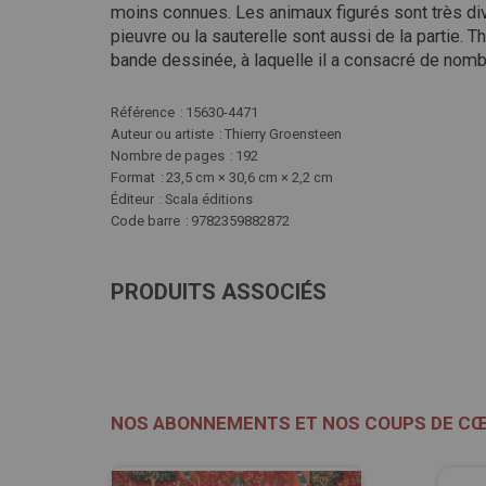
moins connues. Les animaux figurés sont très diver
pieuvre ou la sauterelle sont aussi de la partie. 
bande dessinée, à laquelle il a consacré de nombr
Plus
Référence
15630-4471
d'infos
Auteur ou artiste
Thierry Groensteen
Nombre de pages
192
Format
23,5 cm × 30,6 cm × 2,2 cm
Éditeur
Scala éditions
Code barre
9782359882872
PRODUITS ASSOCIÉS
NOS ABONNEMENTS ET NOS COUPS DE C