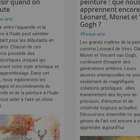
isir quand on
peinture : que nou
ute
apprennent encore
Léonard, Monet et
x-arts
Gogh ?
r entre l'aquarelle et la
re à l'huile peut sembler
#
Beaux-arts
tant pour les débutants en
Les grands maîtres de la pein
arts. Chacun de ces
comme Léonard de Vinci, Cl
ums possède des
Monet et Vincent van Gogh,
téristiques uniques qui
continuent d’inspirer des
ncent votre style artistique et
générations entières. Leurs
 apprentissage. Dans cet
œuvres intemporelles ne son
e, nous explorerons les
seulement de magnifiques
ages et inconvénients de
créations artistiques : elles
relle et de la peinture à l'huile
transmettent des leçons de
ous aider à faire un choix
précision, d’émotion et de
é.
créativité toujours actuelles.
Découvrons ensemble ce qu
génies de l’art ont encore à 
apprendre aujourd’hui.