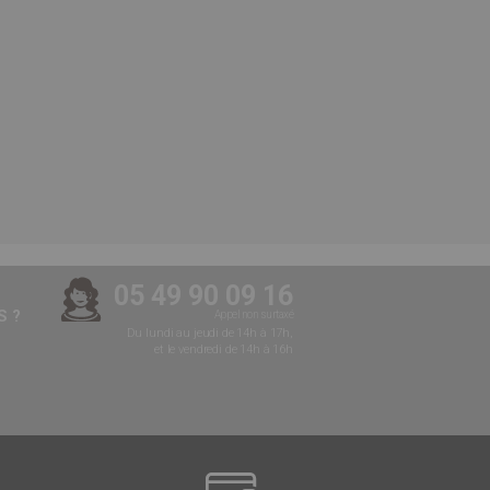
05 49 90 09 16
 ?
Appel non surtaxé
Du lundi au jeudi de 14h à 17h,
et le vendredi de 14h à 16h