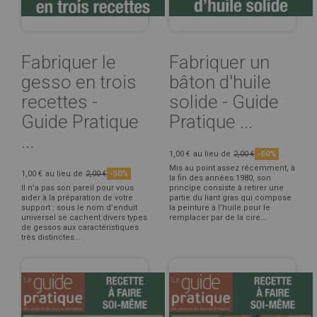
Fabriquer le
Fabriquer un
gesso en trois
bâton d'huile
recettes -
solide - Guide
Guide Pratique
Pratique ...
...
1,00 €
au lieu de
2,00 €
-50%
Mis au point assez récemment, à
1,00 €
au lieu de
2,00 €
-50%
la fin des années 1980, son
Il n’a pas son pareil pour vous
principe consiste à retirer une
aider à la préparation de votre
partie du liant gras qui compose
support : sous le nom d’enduit
la peinture à l’huile pour le
universel se cachent divers types
remplacer par de la cire...
de gessos aux caractéristiques
très distinctes...