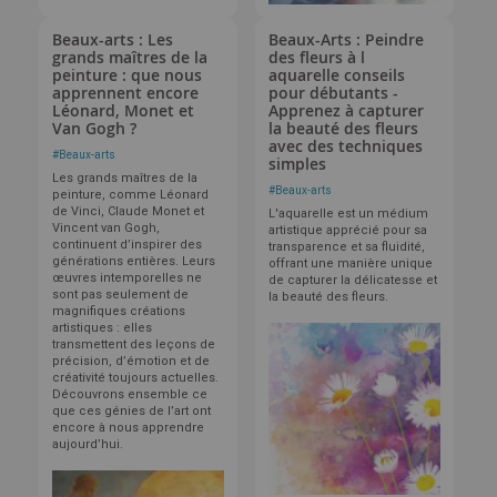
Beaux-arts : Les
Beaux-Arts : Peindre
grands maîtres de la
des fleurs à l
peinture : que nous
aquarelle conseils
apprennent encore
pour débutants -
Léonard, Monet et
Apprenez à capturer
Van Gogh ?
la beauté des fleurs
avec des techniques
#
Beaux-arts
simples
Les grands maîtres de la
#
Beaux-arts
peinture, comme Léonard
de Vinci, Claude Monet et
L'aquarelle est un médium
Vincent van Gogh,
artistique apprécié pour sa
continuent d’inspirer des
transparence et sa fluidité,
générations entières. Leurs
offrant une manière unique
œuvres intemporelles ne
de capturer la délicatesse et
sont pas seulement de
la beauté des fleurs.
magnifiques créations
artistiques : elles
transmettent des leçons de
précision, d’émotion et de
créativité toujours actuelles.
Découvrons ensemble ce
que ces génies de l’art ont
encore à nous apprendre
aujourd’hui.