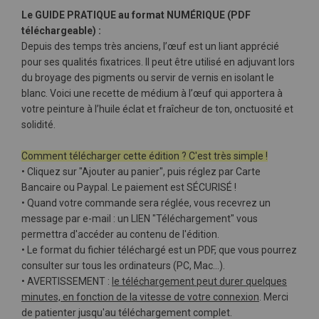
Le GUIDE PRATIQUE au format NUMÉRIQUE (PDF
téléchargeable) :
Depuis des temps très anciens, l’œuf est un liant apprécié
pour ses qualités fixatrices. Il peut être utilisé en adjuvant lors
du broyage des pigments ou servir de vernis en isolant le
blanc. Voici une recette de médium à l’œuf qui apportera à
votre peinture à l’huile éclat et fraîcheur de ton, onctuosité et
solidité.
Comment télécharger cette édition ? C'est très simple !
• Cliquez sur "Ajouter au panier", puis réglez par Carte
Bancaire ou Paypal. Le paiement est SÉCURISÉ !
• Quand votre commande sera réglée, vous recevrez un
message par e-mail : un LIEN "Téléchargement" vous
permettra d'accéder au contenu de l'édition.
• Le format du fichier téléchargé est un PDF, que vous pourrez
consulter sur tous les ordinateurs (PC, Mac…).
• AVERTISSEMENT :
le téléchargement peut durer quelques
minutes, en fonction de la vitesse de votre connexion
. Merci
de patienter jusqu'au téléchargement complet.