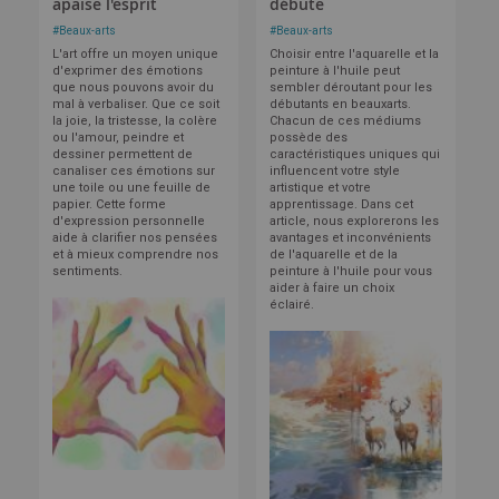
apaise l'esprit
débute
#
Beaux-arts
#
Beaux-arts
L'art offre un moyen unique
Choisir entre l'aquarelle et la
d'exprimer des émotions
peinture à l'huile peut
que nous pouvons avoir du
sembler déroutant pour les
mal à verbaliser. Que ce soit
débutants en beauxarts.
la joie, la tristesse, la colère
Chacun de ces médiums
ou l'amour, peindre et
possède des
dessiner permettent de
caractéristiques uniques qui
canaliser ces émotions sur
influencent votre style
une toile ou une feuille de
artistique et votre
papier. Cette forme
apprentissage. Dans cet
d'expression personnelle
article, nous explorerons les
aide à clarifier nos pensées
avantages et inconvénients
et à mieux comprendre nos
de l'aquarelle et de la
sentiments.
peinture à l'huile pour vous
aider à faire un choix
éclairé.