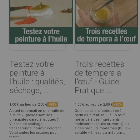
Testez votre
Trois recettes
peinture à
de tempera à
l'huile : qualités,
l'œuf - Guide
séchage, ...
Pratique ...
1,00 €
au lieu de
2,00 €
-50%
1,00 €
au lieu de
2,00 €
-50%
À quoi reconnaît-on une huile de
Qu’elles soient fabriquées à
qualité ? Quelles sont ses
partir d’un œuf seul, d’un œuf
principales caractéristiques ?
mélangé à des ingrédients
Vitesse de séchage,
traditionnels (huile ou vernis) ou
transparence, pouvoir colorant…
à des produits modernes (huile «
Voici toutes les astuces pour
soluble » à l’eau ou médium...
tester...