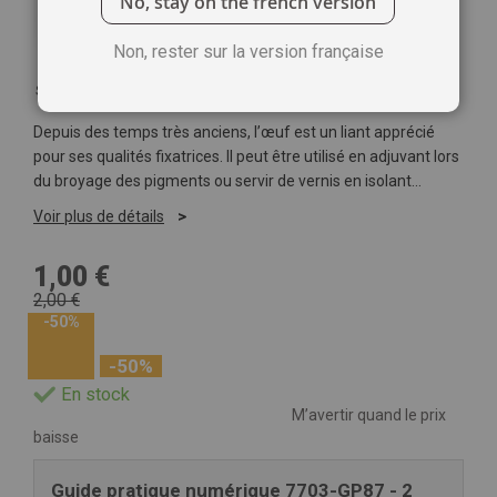
No, stay on the french version
Non, rester sur la version française
Soyez le premier à commenter ce produit
Depuis des temps très anciens, l’œuf est un liant apprécié
pour ses qualités fixatrices. Il peut être utilisé en adjuvant lors
du broyage des pigments ou servir de vernis en isolant...
Voir plus de détails
1,00 €
2,00 €
-50%
-50%
En stock
M’avertir quand le prix
baisse
Guide pratique numérique 7703-GP87 - 2