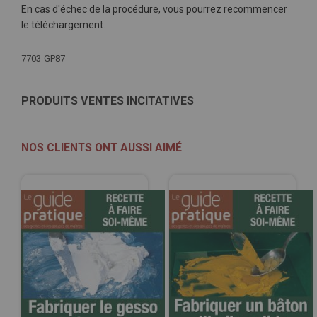
En cas d'échec de la procédure, vous pourrez recommencer
le téléchargement.
Plus
7703-GP87
d'infos
PRODUITS VENTES INCITATIVES
NOS CLIENTS ONT AUSSI AIMÉ