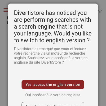
Aller
au
Chercher
Divertistore has noticed you
contenu
Fabriquer son médium à l'œuf - Guide Pratique
are performing searches with
Numérique
a search engine that is not
Passer
Pass
your language. Would you like
à
au
to switch to english version ?
la
débu
fin
de
Divertistore a remarqué que vous effectuez
de
la
votre recherche via un moteur de recherche
la
Gale
anglais. Souhaitez-vous accéder à la version
galerie
d’im
anglaise du site DivertiStore ?
d’images
Yes, access the english version
Oui, accéder à la version anglaise