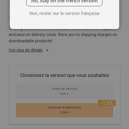
No, stay on the french version
Non, rester sur la version française
Soyez le premier à commenter ce produit
The Digital Edition is now available! Download this magazine
and save on delivery costs: there are no shipping charges on
downloadable products!
Voir plus de détails
Choisissez la version que vous souhaitez
VERSION PAPIER
9,00 €
-12%
VERSION NUMÉRIQUE
7,00 €