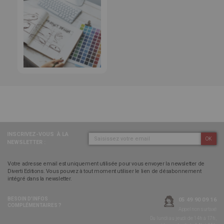
INSCRIVEZ-VOUS
À LA
OK
NEWSLETTER :
Votre adresse email est uniquement utilisée pour vous envoyer la newsletter de
Diverti Editions. Vous pouvez à tout moment utiliser le lien de désabonnement
intégré dans la newsletter.
BESOIN D’INFOS
05 49 90 09 16
COMPLÉMENTAIRES ?
Appel non surtaxé
Du lundi au jeudi de 14h à 17h,