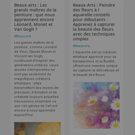
Beaux-arts : Les
Beaux-Arts : Peindre
grands maîtres de la
des fleurs à l
peinture : que nous
aquarelle conseils
apprennent encore
pour débutants -
Léonard, Monet et
Apprenez à capturer
Van Gogh ?
la beauté des fleurs
avec des techniques
#
Beaux-arts
simples
Les grands maîtres de la
#
Beaux-arts
peinture, comme Léonard
de Vinci, Claude Monet et
L'aquarelle est un médium
Vincent van Gogh,
artistique apprécié pour sa
continuent d’inspirer des
transparence et sa fluidité,
générations entières. Leurs
offrant une manière unique
œuvres intemporelles ne
de capturer la délicatesse et
sont pas seulement de
la beauté des fleurs.
magnifiques créations
artistiques : elles
transmettent des leçons de
précision, d’émotion et de
créativité toujours actuelles.
Découvrons ensemble ce
que ces génies de l’art ont
encore à nous apprendre
aujourd’hui.