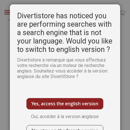
Aller
au
Chercher
Divertistore has noticed you
contenu
The Art of Watercolour n°13 Digital Edition
are performing searches with
a search engine that is not
Passer
Pass
à
au
your language. Would you like
la
débu
to switch to english version ?
fin
de
de
la
Divertistore a remarqué que vous effectuez
la
Gale
votre recherche via un moteur de recherche
galerie
d’im
anglais. Souhaitez-vous accéder à la version
d’images
anglaise du site DivertiStore ?
Yes, access the english version
Oui, accéder à la version anglaise