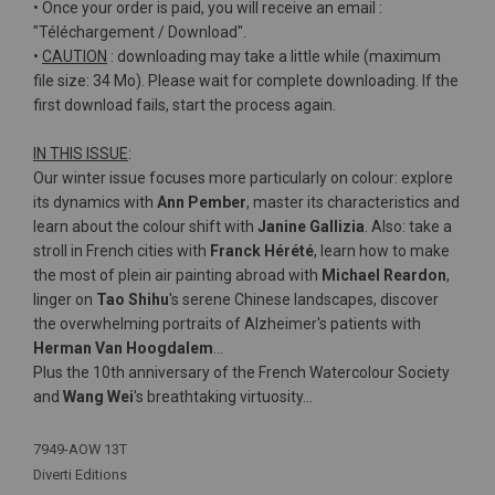
• Once your order is paid, you will receive an email :
"Téléchargement / Download".
•
CAUTION
: downloading may take a little while (maximum
file size: 34 Mo). Please wait for complete downloading. If the
first download fails, start the process again.
IN THIS ISSUE
:
Our winter issue focuses more particularly on colour: explore
its dynamics with
Ann Pember
, master its characteristics and
learn about the colour shift with
Janine Gallizia
. Also: take a
stroll in French cities with
Franck Hérété
, learn how to make
the most of plein air painting abroad with
Michael Reardon
,
linger on
Tao Shihu
's serene Chinese landscapes, discover
the overwhelming portraits of Alzheimer's patients with
Herman Van Hoogdalem
…
Plus the 10th anniversary of the French Watercolour Society
and
Wang Wei
's breathtaking virtuosity…
Plus
7949-AOW 13T
d'infos
Diverti Editions