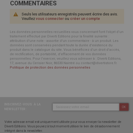
COMMENTAIRES
Seuls les utilisateurs enregistrés peuvent écrire des avis.
Veuillez
vous connecter
ou
créer un compte
Les données personnelles recueillies vous concernant font l’objet d’un
traitement effectué par Diverti Editions pour la finalité suivante :
attribution d'une note - assortie d'un commentaire - à un produit. Les
données sont conservées pendant toute la durée d'existence du
produit dans le catalogue du site. Vous bénéficiez d’un droit d’accès,
de rectification, de portabilité, d’effacement de vos données
personnelles. Pour l’exercer, veuillez vous adresser à : Diverti Editions,
17, avenue du Cerisier Noir, 86530 Naintré ou contact@divertistore.fr.
Politique de protection des données personnelles
INSCRIVEZ-VOUS
À LA
OK
NEWSLETTER :
Votre adresse email est uniquement utilisée pour vous envoyer la newsletter de
Diverti Editions. Vous pouvez à tout moment utiliser le lien de désabonnement
intégré dans la newsletter.