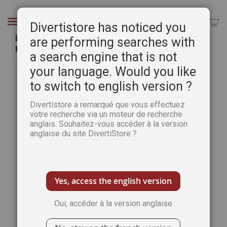
Aller
au
Chercher
Divertistore has noticed you
contenu
Balade en Asie - Des centaines de motifs à
are performing searches with
broder au point de croix
a search engine that is not
Passer
Pass
your language. Would you like
à
au
to switch to english version ?
la
débu
fin
de
Divertistore a remarqué que vous effectuez
de
la
votre recherche via un moteur de recherche
la
Gale
anglais. Souhaitez-vous accéder à la version
galerie
d’im
anglaise du site DivertiStore ?
d’images
Yes, access the english version
Oui, accéder à la version anglaise