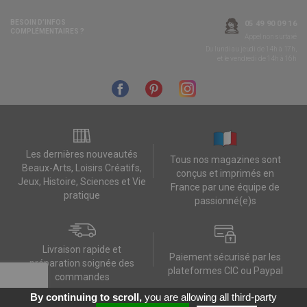
BESOIN D’INFOS
05 49 90 09 16
COMPLÉMENTAIRES ?
Appel non surtaxé
Du lundi au jeudi de 14h à 17h,
et le vendredi de 14h à 16h
Les dernières nouveautés
Tous nos magazines sont
Beaux-Arts, Loisirs Créatifs,
conçus et imprimés en
Jeux, Histoire, Sciences et Vie
France par une équipe de
pratique
passionné(e)s
Livraison rapide et
Paiement sécurisé par les
préparation soignée des
plateformes CIC ou Paypal
commandes
By continuing to scroll,
you are allowing all third-party
Contactez-nous
Mes données RGPD
FAQ
CGV
Contact
Données personnelles