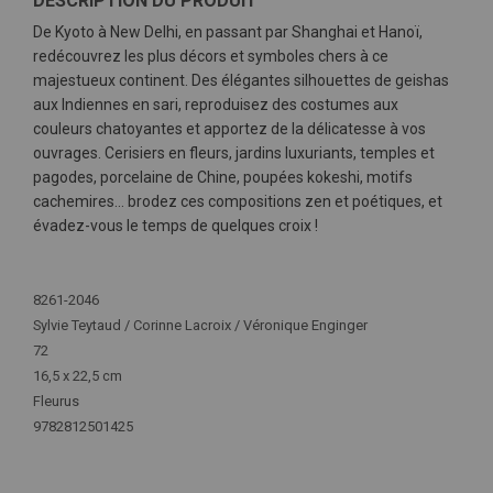
DESCRIPTION DU PRODUIT
De Kyoto à New Delhi, en passant par Shanghai et Hanoï,
redécouvrez les plus décors et symboles chers à ce
majestueux continent. Des élégantes silhouettes de geishas
aux Indiennes en sari, reproduisez des costumes aux
couleurs chatoyantes et apportez de la délicatesse à vos
ouvrages. Cerisiers en fleurs, jardins luxuriants, temples et
pagodes, porcelaine de Chine, poupées kokeshi, motifs
cachemires… brodez ces compositions zen et poétiques, et
évadez-vous le temps de quelques croix !
Plus
d'infos
8261-2046
Sylvie Teytaud / Corinne Lacroix / Véronique Enginger
72
16,5 x 22,5 cm
Fleurus
9782812501425