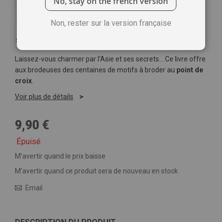
No, stay on the french version
Non, rester sur la version française
Soyez le premier à commenter ce produit
Laissez-vous charmer par l’Asie et ses secrets… Ce livre offre
aux brodeuses des centaines de motifs à broder au
point de
croix
.
Voir plus de détails
9,90 €
Épuisé
M’avertir quand le prix baisse
M’avertir quand ce produit sera de nouveau en stock
Email