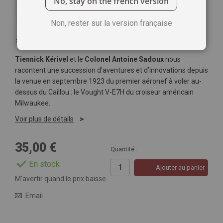
No, stay on the french version
Non, rester sur la version française
Soyez le premier à commenter ce produit
Tiennick Kérivel
et le
Colonel Antoine Sadoux
nous
racontent une succession d’aventures et d’innovations depuis
la venue en septembre 1923 du premier aéronef à voler au-
dessus du Caillou : le Vought V-E7H du croiseur américain
Milwaukee.
Voir plus de détails
35,00 €
Quantité :
En stock
Ajouter au panier
M’avertir quand le prix baisse
Email