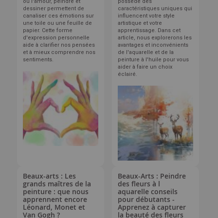
ou l'amour, peindre et
possède des
dessiner permettent de
caractéristiques uniques qui
canaliser ces émotions sur
influencent votre style
une toile ou une feuille de
artistique et votre
papier. Cette forme
apprentissage. Dans cet
d'expression personnelle
article, nous explorerons les
aide à clarifier nos pensées
avantages et inconvénients
et à mieux comprendre nos
de l'aquarelle et de la
sentiments.
peinture à l'huile pour vous
aider à faire un choix
éclairé.
Beaux-arts : Les
Beaux-Arts : Peindre
grands maîtres de la
des fleurs à l
peinture : que nous
aquarelle conseils
apprennent encore
pour débutants -
Léonard, Monet et
Apprenez à capturer
Van Gogh ?
la beauté des fleurs