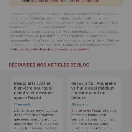
Veuillez
vous connecter
ou
créer un compte
Les données personnelles recueillies vous concernant font l’objet d’un
traitement effectué par Diverti Editions pour la finalité suivante :
attribution d'une note - assortie d'un commentaire - à un produit. Les
données sont conservées pendant toute la durée d'existence du
produit dans le catalogue du site. Vous bénéficiez d’un droit d’accès,
de rectification, de portabilité, d’effacement de vos données
personnelles. Pour l’exercer, veuillez vous adresser à : Diverti Editions,
17, avenue du Cerisier Noir, 86530 Naintré ou contact@divertistore.fr.
Politique de protection des données personnelles
DÉCOUVREZ NOS ARTICLES DE BLOG
Beaux-arts : Art et
Beaux-arts : Aquarelle
bien-être pourquoi
vs huile quel médium
peindre et dessiner
choisir quand on
apaise l'esprit
débute
#
Beaux-arts
#
Beaux-arts
L'art offre un moyen unique
Choisir entre l'aquarelle et la
d'exprimer des émotions
peinture à l'huile peut
que nous pouvons avoir du
sembler déroutant pour les
mal à verbaliser. Que ce soit
débutants en beauxarts.
la joie, la tristesse, la colère
Chacun de ces médiums