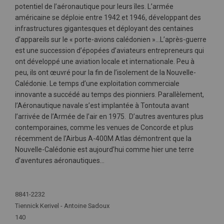
potentiel de l’aéronautique pour leurs îles. L’armée
américaine se déploie entre 1942 et 1946, développant des
infrastructures gigantesques et déployant des centaines
d’appareils sur le « porte-avions calédonien »…L’après-guerre
est une succession d’épopées d’aviateurs entrepreneurs qui
ont développé une aviation locale et internationale. Peu à
peu, ils ont œuvré pour la fin de l’isolement de la Nouvelle-
Calédonie. Le temps d’une exploitation commerciale
innovante a succédé au temps des pionniers. Parallèlement,
l’Aéronautique navale s’est implantée à Tontouta avant
l’arrivée de l’Armée de l’air en 1975. D’autres aventures plus
contemporaines, comme les venues de Concorde et plus
récemment de l’Airbus A-400M Atlas démontrent que la
Nouvelle-Calédonie est aujourd’hui comme hier une terre
d’aventures aéronautiques…
Plus
d'infos
8841-2232
Tiennick Kerivel - Antoine Sadoux
140