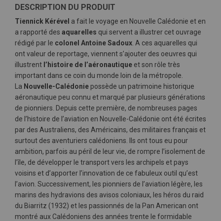
DESCRIPTION DU PRODUIT
Tiennick Kérével
a fait le voyage en Nouvelle Calédonie et en
a rapporté des
aquarelles
qui servent a illustrer cet ouvrage
rédigé par le
colonel Antoine Sadoux
. A ces aquarelles qui
ont valeur de reportage, viennent s’ajouter des oeuvres qui
illustrent
l’histoire de l’aéronautique
et son rôle très
important dans ce coin du monde loin de la métropole.
La
Nouvelle-Calédonie
possède un patrimoine historique
aéronautique peu connu et marqué par plusieurs générations
de pionniers. Depuis cette première, de nombreuses pages
de l’histoire de l’aviation en Nouvelle-Calédonie ont été écrites
par des Australiens, des Américains, des militaires français et
surtout des aventuriers calédoniens. Ils ont tous eu pour
ambition, parfois au péril de leur vie, de rompre l’isolement de
l’île, de développer le transport vers les archipels et pays
voisins et d’apporter l’innovation de ce fabuleux outil qu’est
l’avion. Successivement, les pionniers de l’aviation légère, les
marins des hydravions des avisos coloniaux, les héros du raid
du Biarritz (1932) et les passionnés de la Pan American ont
montré aux Calédoniens des années trente le formidable