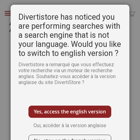
Aller
au
Chercher
Divertistore has noticed you
contenu
Aventures aériennes en Nouvelle-Calédonie -
are performing searches with
Aquarelles de Tiennick Kérével
a search engine that is not
Passer
Pass
your language. Would you like
à
au
to switch to english version ?
la
débu
fin
de
Divertistore a remarqué que vous effectuez
de
la
votre recherche via un moteur de recherche
la
Gale
anglais. Souhaitez-vous accéder à la version
galerie
d’im
anglaise du site DivertiStore ?
d’images
Yes, access the english version
Oui, accéder à la version anglaise