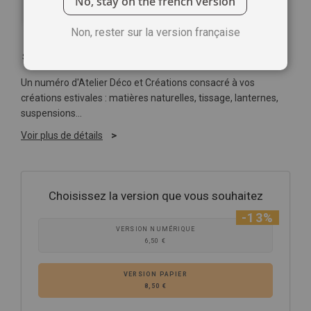
No, stay on the french version
Non, rester sur la version française
Soyez le premier à commenter ce produit
Un numéro d'Atelier Déco et Créations consacré à vos
créations estivales : matières naturelles, tissage, lanternes,
suspensions...
Voir plus de détails
Choisissez la version que vous souhaitez
-13%
VERSION NUMÉRIQUE
6,50 €
VERSION PAPIER
8,50 €