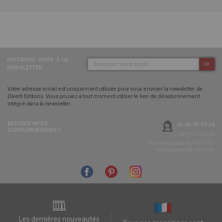
INSCRIVEZ-VOUS
À LA
OK
NEWSLETTER :
Votre adresse email est uniquement utilisée pour vous envoyer la newsletter de
Diverti Editions. Vous pouvez à tout moment utiliser le lien de désabonnement
intégré dans la newsletter.
BESOIN D’INFOS
05 49 90 09 16
COMPLÉMENTAIRES ?
Appel non surtaxé
Du lundi au jeudi de 14h à 17h,
et le vendredi de 14h à 16h
Les dernières nouveautés