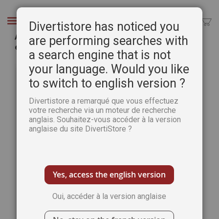
Aller
au
Chercher
Divertistore has noticed you
contenu
Atelier Déco et Créations n°34 - Décorations
are performing searches with
estivales à volonté
a search engine that is not
Passer
Pass
your language. Would you like
à
au
to switch to english version ?
la
débu
fin
de
Divertistore a remarqué que vous effectuez
de
la
votre recherche via un moteur de recherche
la
Gale
anglais. Souhaitez-vous accéder à la version
galerie
d’im
anglaise du site DivertiStore ?
d’images
Yes, access the english version
Oui, accéder à la version anglaise