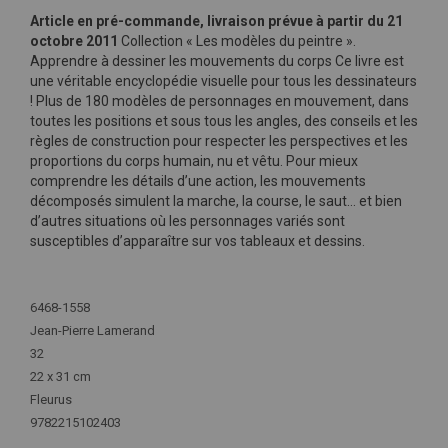
Article en pré-commande, livraison prévue à partir du 21
octobre 2011
Collection « Les modèles du peintre ».
Apprendre à dessiner les mouvements du corps Ce livre est
une véritable encyclopédie visuelle pour tous les dessinateurs
! Plus de 180 modèles de personnages en mouvement, dans
toutes les positions et sous tous les angles, des conseils et les
règles de construction pour respecter les perspectives et les
proportions du corps humain, nu et vêtu. Pour mieux
comprendre les détails d’une action, les mouvements
décomposés simulent la marche, la course, le saut… et bien
d’autres situations où les personnages variés sont
susceptibles d’apparaître sur vos tableaux et dessins.
Plus
d'infos
6468-1558
Jean-Pierre Lamerand
32
22 x 31 cm
Fleurus
9782215102403