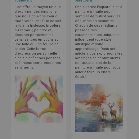
#
Beaux-arts
#
Beaux-arts
L'art offre un moyen unique
Choisir entre l'aquarelle et la
d'exprimer des émotions
peinture à l'huile peut
que nous pouvons avoir du
sembler déroutant pour les
mal à verbaliser. Que ce soit
débutants en beauxarts.
la joie, la tristesse, la colère
Chacun de ces médiums
ou l'amour, peindre et
possède des
dessiner permettent de
caractéristiques uniques qui
canaliser ces émotions sur
influencent votre style
une toile ou une feuille de
artistique et votre
papier. Cette forme
apprentissage. Dans cet
d'expression personnelle
article, nous explorerons les
aide à clarifier nos pensées
avantages et inconvénients
et à mieux comprendre nos
de l'aquarelle et de la
sentiments.
peinture à l'huile pour vous
aider à faire un choix
éclairé.