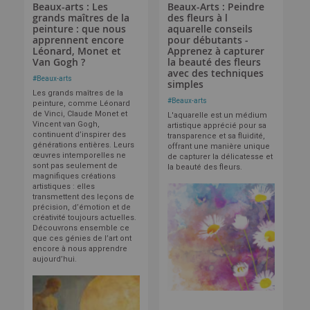
Beaux-arts : Les
Beaux-Arts : Peindre
grands maîtres de la
des fleurs à l
peinture : que nous
aquarelle conseils
apprennent encore
pour débutants -
Léonard, Monet et
Apprenez à capturer
Van Gogh ?
la beauté des fleurs
avec des techniques
#
Beaux-arts
simples
Les grands maîtres de la
#
Beaux-arts
peinture, comme Léonard
de Vinci, Claude Monet et
L'aquarelle est un médium
Vincent van Gogh,
artistique apprécié pour sa
continuent d’inspirer des
transparence et sa fluidité,
générations entières. Leurs
offrant une manière unique
œuvres intemporelles ne
de capturer la délicatesse et
sont pas seulement de
la beauté des fleurs.
magnifiques créations
artistiques : elles
transmettent des leçons de
précision, d’émotion et de
créativité toujours actuelles.
Découvrons ensemble ce
que ces génies de l’art ont
encore à nous apprendre
aujourd’hui.