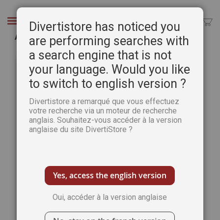
Aller
au
Chercher
Divertistore has noticed you
contenu
Apprendre à dessiner les mouvements du corps
are performing searches with
a search engine that is not
Passer
Pass
à
au
your language. Would you like
la
débu
to switch to english version ?
fin
de
de
la
Divertistore a remarqué que vous effectuez
la
Gale
votre recherche via un moteur de recherche
galerie
d’im
anglais. Souhaitez-vous accéder à la version
d’images
anglaise du site DivertiStore ?
Yes, access the english version
Oui, accéder à la version anglaise