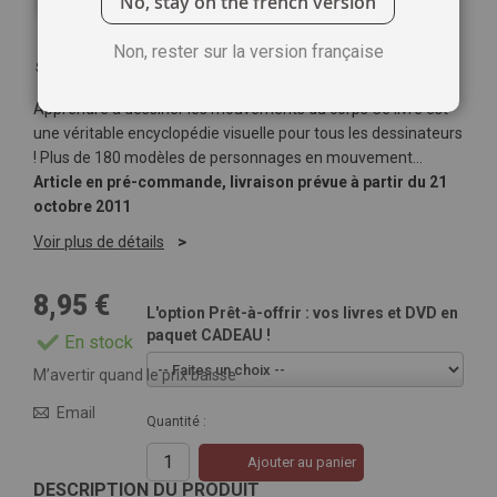
No, stay on the french version
Non, rester sur la version française
Soyez le premier à commenter ce produit
Apprendre à dessiner les mouvements du corps Ce livre est
une véritable encyclopédie visuelle pour tous les dessinateurs
! Plus de 180 modèles de personnages en mouvement…
Article en pré-commande, livraison prévue à partir du 21
octobre 2011
Voir plus de détails
8,95 €
L'option Prêt-à-offrir : vos livres et DVD en
paquet CADEAU !
En stock
M’avertir quand le prix baisse
Email
Quantité :
Ajouter au panier
DESCRIPTION DU PRODUIT