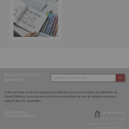
INSCRIVEZ-VOUS
À LA
OK
NEWSLETTER :
Votre adresse email est uniquement utilisée pour vous envoyer la newsletter de
Diverti Editions. Vous pouvez à tout moment utiliser le lien de désabonnement
intégré dans la newsletter.
BESOIN D’INFOS
05 49 90 09 16
COMPLÉMENTAIRES ?
Appel non surtaxé
Du lundi au jeudi de 14h à 17h,
et le vendredi de 14h à 16h