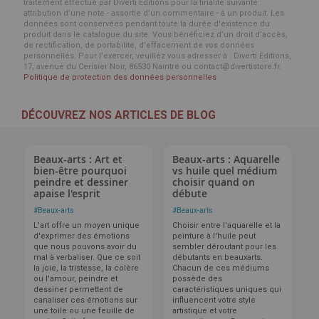
traitement effectué par Diverti Editions pour la finalité suivante :
attribution d'une note - assortie d'un commentaire - à un produit. Les
données sont conservées pendant toute la durée d'existence du
produit dans le catalogue du site. Vous bénéficiez d’un droit d’accès,
de rectification, de portabilité, d’effacement de vos données
personnelles. Pour l’exercer, veuillez vous adresser à : Diverti Editions,
17, avenue du Cerisier Noir, 86530 Naintré ou contact@divertistore.fr.
Politique de protection des données personnelles
DÉCOUVREZ NOS ARTICLES DE BLOG
Beaux-arts : Art et
Beaux-arts : Aquarelle
bien-être pourquoi
vs huile quel médium
peindre et dessiner
choisir quand on
apaise l'esprit
débute
#
Beaux-arts
#
Beaux-arts
L'art offre un moyen unique
Choisir entre l'aquarelle et la
d'exprimer des émotions
peinture à l'huile peut
que nous pouvons avoir du
sembler déroutant pour les
mal à verbaliser. Que ce soit
débutants en beauxarts.
la joie, la tristesse, la colère
Chacun de ces médiums
ou l'amour, peindre et
possède des
dessiner permettent de
caractéristiques uniques qui
canaliser ces émotions sur
influencent votre style
une toile ou une feuille de
artistique et votre