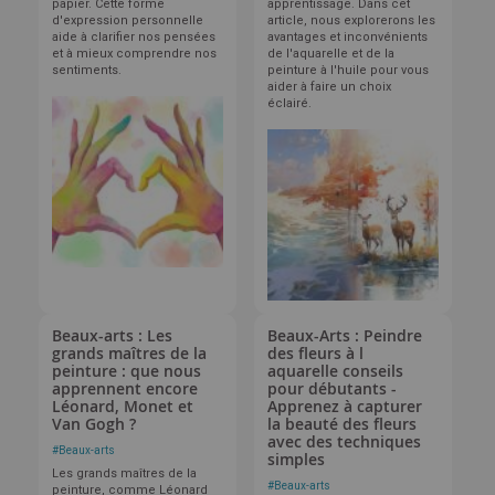
papier. Cette forme
apprentissage. Dans cet
d'expression personnelle
article, nous explorerons les
aide à clarifier nos pensées
avantages et inconvénients
et à mieux comprendre nos
de l'aquarelle et de la
sentiments.
peinture à l'huile pour vous
aider à faire un choix
éclairé.
Beaux-arts : Les
Beaux-Arts : Peindre
grands maîtres de la
des fleurs à l
peinture : que nous
aquarelle conseils
apprennent encore
pour débutants -
Léonard, Monet et
Apprenez à capturer
Van Gogh ?
la beauté des fleurs
avec des techniques
#
Beaux-arts
simples
Les grands maîtres de la
#
Beaux-arts
peinture, comme Léonard