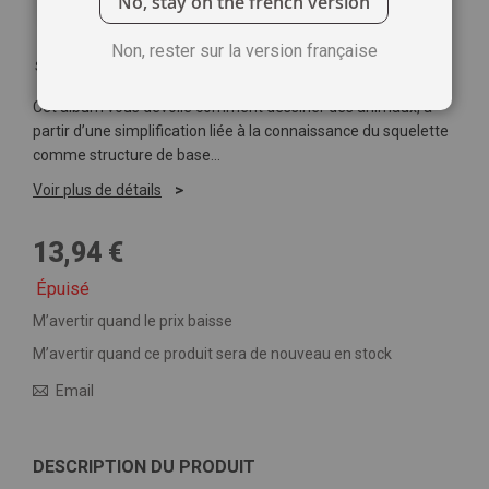
No, stay on the french version
Non, rester sur la version française
Soyez le premier à commenter ce produit
Cet album vous dévoile comment dessiner des animaux, à
partir d’une simplification liée à la connaissance du squelette
comme structure de base…
Voir plus de détails
13,94 €
Épuisé
M’avertir quand le prix baisse
M’avertir quand ce produit sera de nouveau en stock
Email
DESCRIPTION DU PRODUIT