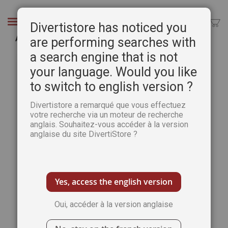
Aller
au
Chercher
Divertistore has noticed you
contenu
Apprendre à dessiner les animaux
are performing searches with
a search engine that is not
Passer
Pass
à
au
your language. Would you like
la
débu
to switch to english version ?
fin
de
de
la
Divertistore a remarqué que vous effectuez
la
Gale
votre recherche via un moteur de recherche
galerie
d’im
anglais. Souhaitez-vous accéder à la version
d’images
anglaise du site DivertiStore ?
Yes, access the english version
Oui, accéder à la version anglaise