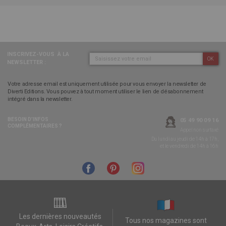
INSCRIVEZ-VOUS
À LA
OK
NEWSLETTER :
Votre adresse email est uniquement utilisée pour vous envoyer la newsletter de
Diverti Editions. Vous pouvez à tout moment utiliser le lien de désabonnement
intégré dans la newsletter.
BESOIN D’INFOS
05 49 90 09 16
COMPLÉMENTAIRES ?
Appel non surtaxé
Du lundi au jeudi de 14h à 17h,
et le vendredi de 14h à 16h
Les dernières nouveautés
Tous nos magazines sont