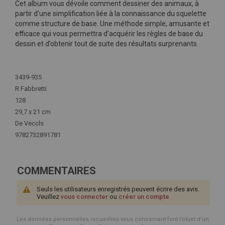
Cet album vous dévoile comment dessiner des animaux, à
partir d’une simplification liée à la connaissance du squelette
comme structure de base. Une méthode simple, amusante et
efficace qui vous permettra d’acquérir les règles de base du
dessin et d’obtenir tout de suite des résultats surprenants.
Plus
d'infos
3439-935
R Fabbretti
128
29,7 x 21 cm
De Vecchi
9782732891781
COMMENTAIRES
Seuls les utilisateurs enregistrés peuvent écrire des avis.
Veuillez
vous connecter
ou
créer un compte
Les données personnelles recueillies vous concernant font l’objet d’un