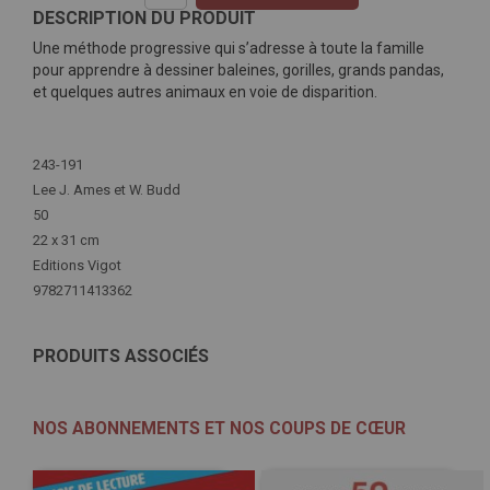
DESCRIPTION DU PRODUIT
Une méthode progressive qui s’adresse à toute la famille
pour apprendre à dessiner baleines, gorilles, grands pandas,
et quelques autres animaux en voie de disparition.
Plus
d'infos
243-191
Lee J. Ames et W. Budd
50
22 x 31 cm
Editions Vigot
9782711413362
PRODUITS ASSOCIÉS
NOS ABONNEMENTS ET NOS COUPS DE CŒUR