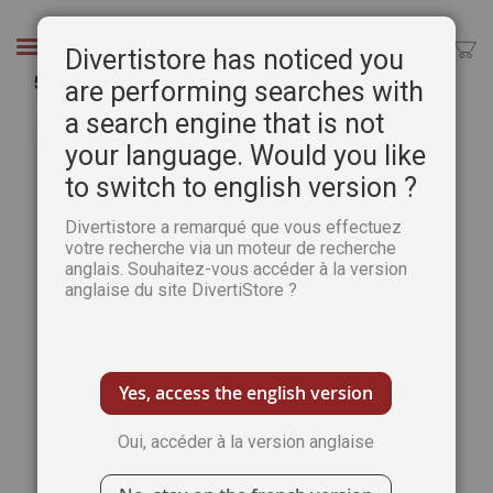
Aller
au
Chercher
Divertistore has noticed you
contenu
50 dessins d'animaux à protéger
are performing searches with
a search engine that is not
Passer
Pass
à
au
your language. Would you like
la
débu
to switch to english version ?
fin
de
de
la
Divertistore a remarqué que vous effectuez
la
Gale
votre recherche via un moteur de recherche
galerie
d’im
anglais. Souhaitez-vous accéder à la version
d’images
anglaise du site DivertiStore ?
Yes, access the english version
Oui, accéder à la version anglaise