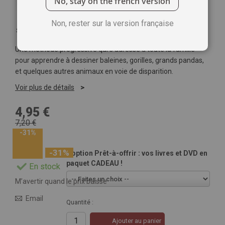
No, stay on the french version
Non, rester sur la version française
Soyez le premier à commenter ce produit
Une méthode progressive qui s’adresse à toute la famille
pour apprendre à dessiner baleines, gorilles, grands pandas,
et quelques autres animaux en voie de disparition.
Voir plus de détails
4,95 €
7,20 €
-31%
-31%
L'option Prêt-à-offrir : vos livres et DVD en
paquet CADEAU !
En stock
M’avertir quand le prix baisse
Email
Quantité :
Ajouter au panier