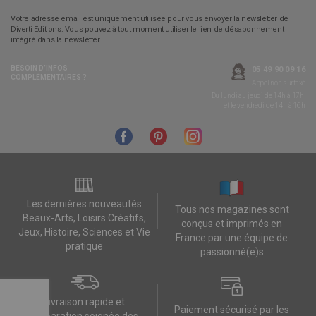
Votre adresse email est uniquement utilisée pour vous envoyer la newsletter de
Diverti Editions. Vous pouvez à tout moment utiliser le lien de désabonnement
intégré dans la newsletter.
BESOIN D’INFOS
05 49 90 09 16
COMPLÉMENTAIRES ?
Appel non surtaxé
Du lundi au jeudi de 14h à 17h,
et le vendredi de 14h à 16h
Les dernières nouveautés
Tous nos magazines sont
Beaux-Arts, Loisirs Créatifs,
conçus et imprimés en
Jeux, Histoire, Sciences et Vie
France par une équipe de
pratique
passionné(e)s
Livraison rapide et
Paiement sécurisé par les
préparation soignée des