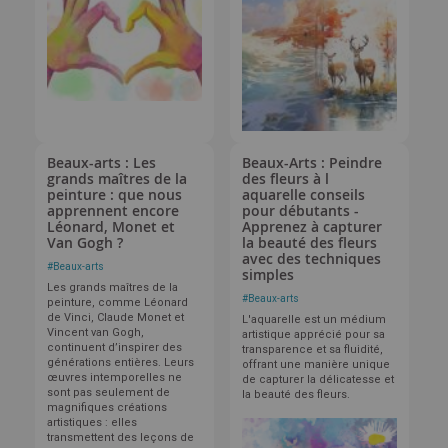
Beaux-arts : Les
Beaux-Arts : Peindre
grands maîtres de la
des fleurs à l
peinture : que nous
aquarelle conseils
apprennent encore
pour débutants -
Léonard, Monet et
Apprenez à capturer
Van Gogh ?
la beauté des fleurs
avec des techniques
#
Beaux-arts
simples
Les grands maîtres de la
#
Beaux-arts
peinture, comme Léonard
de Vinci, Claude Monet et
L'aquarelle est un médium
Vincent van Gogh,
artistique apprécié pour sa
continuent d’inspirer des
transparence et sa fluidité,
générations entières. Leurs
offrant une manière unique
œuvres intemporelles ne
de capturer la délicatesse et
sont pas seulement de
la beauté des fleurs.
magnifiques créations
artistiques : elles
transmettent des leçons de