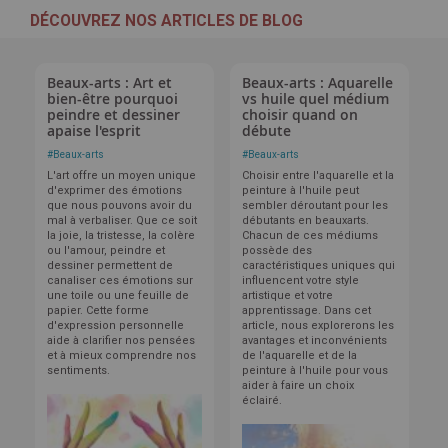
DÉCOUVREZ NOS ARTICLES DE BLOG
Beaux-arts : Art et
Beaux-arts : Aquarelle
bien-être pourquoi
vs huile quel médium
peindre et dessiner
choisir quand on
apaise l'esprit
débute
#
Beaux-arts
#
Beaux-arts
L'art offre un moyen unique
Choisir entre l'aquarelle et la
d'exprimer des émotions
peinture à l'huile peut
que nous pouvons avoir du
sembler déroutant pour les
mal à verbaliser. Que ce soit
débutants en beauxarts.
la joie, la tristesse, la colère
Chacun de ces médiums
ou l'amour, peindre et
possède des
dessiner permettent de
caractéristiques uniques qui
canaliser ces émotions sur
influencent votre style
une toile ou une feuille de
artistique et votre
papier. Cette forme
apprentissage. Dans cet
d'expression personnelle
article, nous explorerons les
aide à clarifier nos pensées
avantages et inconvénients
et à mieux comprendre nos
de l'aquarelle et de la
sentiments.
peinture à l'huile pour vous
aider à faire un choix
éclairé.