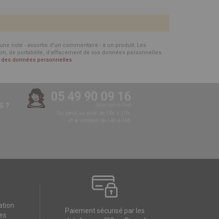
d'une note - assortie d'un commentaire - à un produit. Les
ion, de portabilité, d’effacement de vos données personnelles.
on des données personnelles
05 49 90 09 16
 ?
Appel non surtaxé
Du lundi au jeudi de 14h à 17h,
et le vendredi de 14h à 16h
ation
Paiement sécurisé par les
es