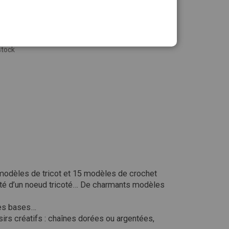
stock
 modèles de tricot et 15 modèles de crochet
monté d’un noeud tricoté… De charmants modèles
 des bases…
irs créatifs : chaînes dorées ou argentées,