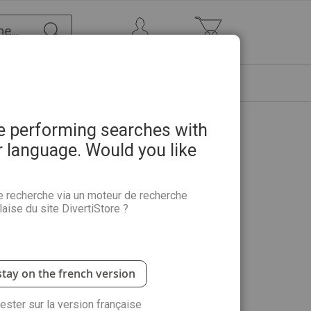
Chercher
Mon Compte
Mon panier
ETRE
PROMOTIONS
ABONNEMENTS
re performing searches with
r language. Would you like
 tricot et au crochet
e recherche via un moteur de recherche
aise du site DivertiStore ?
oux originaux
, alliant à merveille la laine et les
 crochet
.
stay on the french version
rester sur la version française