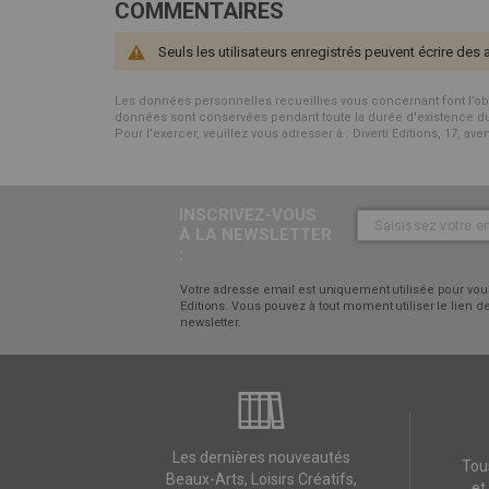
COMMENTAIRES
Seuls les utilisateurs enregistrés peuvent écrire des 
Les données personnelles recueillies vous concernant font l’objet 
données sont conservées pendant toute la durée d'existence du p
Pour l’exercer, veuillez vous adresser à : Diverti Editions, 17, av
INSCRIVEZ-VOUS
À LA NEWSLETTER
:
Votre adresse email est uniquement utilisée pour vous
Editions. Vous pouvez à tout moment utiliser le lien
newsletter.
Les dernières nouveautés
Tou
Beaux-Arts, Loisirs Créatifs,
et