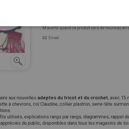
18,95 €
Épuisé
M’avertir quand le prix baisse
M’avertir quand ce produit sera de nouveau en 
Email
laire aux nouvelles
adeptes du tricot et du crochet
, avec 15
hette à chevrons, col Claudine, collier plastron, serre-tête sur
tions.
 fils utilisés, explications rangs par rangs, diagrammes, rappel
appréciés du public, disponibles dans tous les magasins de lois