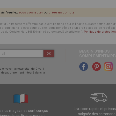
avis. Veuillez
vous connecter
ou
créer un compte
d’un traitement effectué par Diverti Editions pour la finalité suivante : attribution 
roduit dans le catalogue du site. Vous bénéficiez d’un droit d’accès, de rectificat
enue du Cerisier Noir, 86530 Naintré ou contact@divertistore.fr.
Politique de protecti
BESOIN D’INFOS
OK
COMPLÉMENTAIRES
 envoyer la newsletter de Diverti
 de désabonnement intégré dans la
Livraison rapide et prépar
s nos magazines sont conçus
soignée des command
 imprimés en France par une