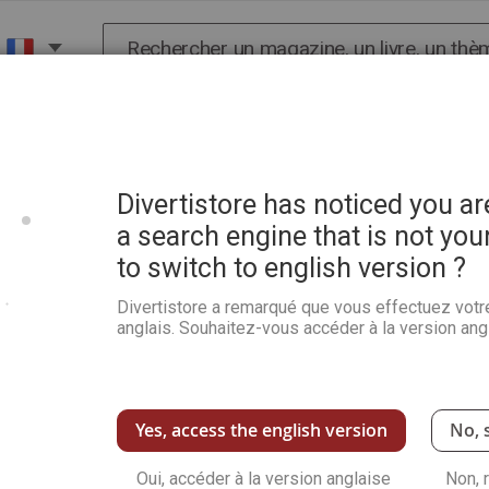
Chercher
X
HISTOIRE
SCIENCES
POP CULTURE ET BIEN-
chet
Divertistore has noticed you a
a search engine that is not you
to switch to english version ?
30 bijoux et accessoires au
Divertistore a remarqué que vous effectuez votr
Soyez le premier à commenter ce produit
anglais. Souhaitez-vous accéder à la version angl
Ce livre vous propose une
collection de bij
matières actuelles, à réaliser au
tricot ou au
Voir plus de détails
Yes, access the english version
No, 
Oui, accéder à la version anglaise
Non, 