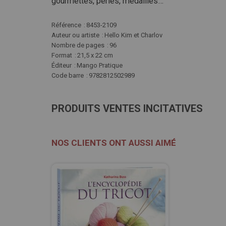
gourmettes, perles, médailles…
Plus
Référence
8453-2109
d'infos
Auteur ou artiste
Hello Kim et Charlov
Nombre de pages
96
Format
21,5 x 22 cm
Éditeur
Mango Pratique
Code barre
9782812502989
PRODUITS VENTES INCITATIVES
NOS CLIENTS ONT AUSSI AIMÉ