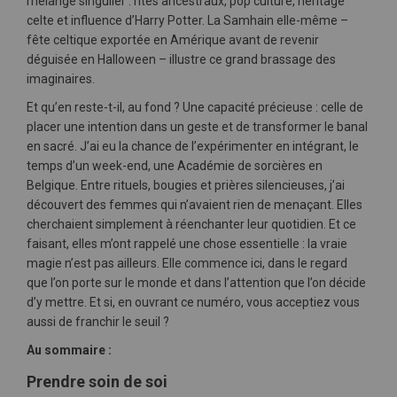
mélange singulier : rites ancestraux, pop culture, héritage
celte et influence d’Harry Potter. La Samhain elle-même –
fête celtique exportée en Amérique avant de revenir
déguisée en Halloween – illustre ce grand brassage des
imaginaires.
Et qu’en reste-t-il, au fond ? Une capacité précieuse : celle de
placer une intention dans un geste et de transformer le banal
en sacré. J’ai eu la chance de l’expérimenter en intégrant, le
temps d’un week-end, une Académie de sorcières en
Belgique. Entre rituels, bougies et prières silencieuses, j’ai
découvert des femmes qui n’avaient rien de menaçant. Elles
cherchaient simplement à réenchanter leur quotidien. Et ce
faisant, elles m’ont rappelé une chose essentielle : la vraie
magie n’est pas ailleurs. Elle commence ici, dans le regard
que l’on porte sur le monde et dans l’attention que l’on décide
d’y mettre. Et si, en ouvrant ce numéro, vous acceptiez vous
aussi de franchir le seuil ?
Au sommaire :
Prendre soin de soi