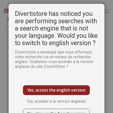
Aller
au
Chercher
Divertistore has noticed you
contenu
Infinité n° 11 - Sorcières d'aujourd'hui
are performing searches with
a search engine that is not
Passer
Pass
à
au
your language. Would you like
la
débu
to switch to english version ?
fin
de
de
la
Divertistore a remarqué que vous effectuez
la
Gale
votre recherche via un moteur de recherche
galerie
d’im
anglais. Souhaitez-vous accéder à la version
d’images
anglaise du site DivertiStore ?
Yes, access the english version
Oui, accéder à la version anglaise