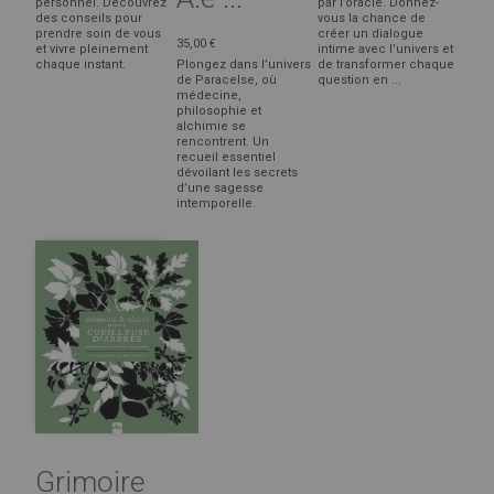
personnel. Découvrez
par l’oracle. Donnez-
des conseils pour
vous la chance de
prendre soin de vous
créer un dialogue
35,00 €
et vivre pleinement
intime avec l’univers et
chaque instant.
Plongez dans l’univers
de transformer chaque
de Paracelse, où
question en ...
médecine,
philosophie et
alchimie se
rencontrent. Un
recueil essentiel
dévoilant les secrets
d’une sagesse
intemporelle.
Grimoire