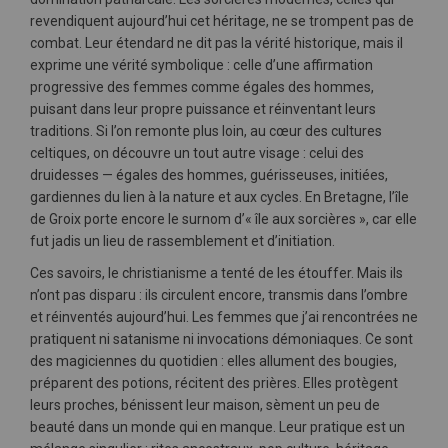
revendiquent aujourd’hui cet héritage, ne se trompent pas de
combat. Leur étendard ne dit pas la vérité historique, mais il
exprime une vérité symbolique : celle d’une affirmation
progressive des femmes comme égales des hommes,
puisant dans leur propre puissance et réinventant leurs
traditions. Si l’on remonte plus loin, au cœur des cultures
celtiques, on découvre un tout autre visage : celui des
druidesses — égales des hommes, guérisseuses, initiées,
gardiennes du lien à la nature et aux cycles. En Bretagne, l’île
de Groix porte encore le surnom d’« île aux sorcières », car elle
fut jadis un lieu de rassemblement et d’initiation.
Ces savoirs, le christianisme a tenté de les étouffer. Mais ils
n’ont pas disparu : ils circulent encore, transmis dans l’ombre
et réinventés aujourd’hui. Les femmes que j’ai rencontrées ne
pratiquent ni satanisme ni invocations démoniaques. Ce sont
des magiciennes du quotidien : elles allument des bougies,
préparent des potions, récitent des prières. Elles protègent
leurs proches, bénissent leur maison, sèment un peu de
beauté dans un monde qui en manque. Leur pratique est un