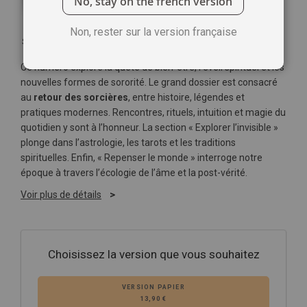
No, stay on the french version
Non, rester sur la version française
Soyez le premier à commenter ce produit
Ce numéro explore la quête de bien-être, l’éveil spirituel et les
nouvelles formes de sororité. Le grand dossier est consacré
au
retour des sorcières
, entre histoire, légendes et
pratiques modernes. Rencontres, rituels, intuition et magie du
quotidien y sont à l’honneur. La section « Explorer l’invisible »
plonge dans l’astrologie, les tarots et les traditions
spirituelles. Enfin, « Repenser le monde » interroge notre
époque à travers l’écologie de l’âme et la post-vérité.
Voir plus de détails
Choisissez la version que vous souhaitez
VERSION PAPIER
13,90 €