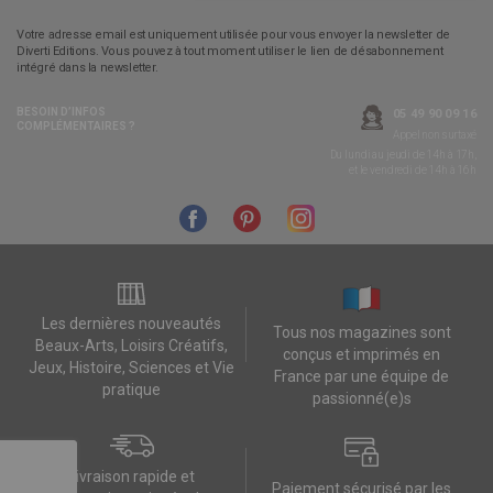
Votre adresse email est uniquement utilisée pour vous envoyer la newsletter de
Diverti Editions. Vous pouvez à tout moment utiliser le lien de désabonnement
intégré dans la newsletter.
BESOIN D’INFOS
05 49 90 09 16
COMPLÉMENTAIRES ?
Appel non surtaxé
Du lundi au jeudi de 14h à 17h,
et le vendredi de 14h à 16h
Les dernières nouveautés
Tous nos magazines sont
Beaux-Arts, Loisirs Créatifs,
conçus et imprimés en
Jeux, Histoire, Sciences et Vie
France par une équipe de
pratique
passionné(e)s
Livraison rapide et
Paiement sécurisé par les