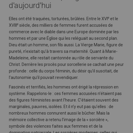
d'aujourd'hui
e
Elles ont été traquées, torturées, brûlées. Entre le XVI
et le
e
XVIII
siècle, des milliers de femmes furent accusées de
commerce avec le diable dans une Europe dominée par les
hommes et par une Église qui les reléguait au second plan.
Dieu était un homme, son fils aussi. La Vierge Marie, figure de
pureté, n’existait qu’à travers sa maternité. Quant à Marie-
Madeleine, elle restait cantonnée au rôle de servante du
Christ. Derrière les procès pour sorcellerie se cachait une peur
profonde : celle du corps féminin, du désir qu’il suscitait, de
l’autonomie qu’il pouvait revendiquer.
Fascinés et terrifiés, les hommes ont érigé la répression en
système. Rappelons-le : ces femmes accusées n’étaient pas
des figures féministes avant l’heure. C’étaient souvent des
marginales, pauvres, isolées. Et il n’y eut pas qu’elles : de
nombreux hommes connurent aussi le bûcher. Mais la
mémoire collective a retenu l’image de la « sorcière »,
symbole des violences faites aux femmes et de la
domination patriarcale. Les sorcières modernes, celles qui