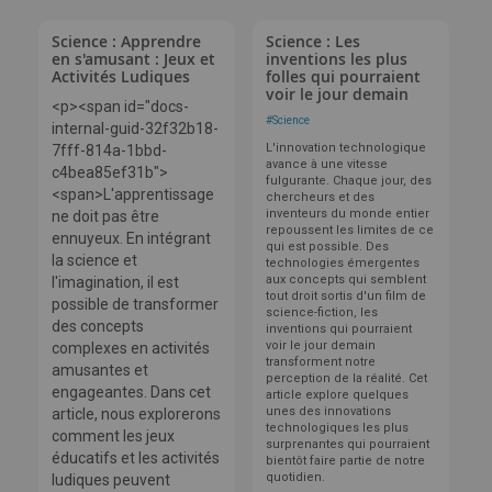
Science : Apprendre
Science : Les
en s'amusant : Jeux et
inventions les plus
Activités Ludiques
folles qui pourraient
voir le jour demain
<p><span id="docs-
#
Science
internal-guid-32f32b18-
L'innovation technologique
7fff-814a-1bbd-
avance à une vitesse
c4bea85ef31b">
fulgurante. Chaque jour, des
<span>L'apprentissage
chercheurs et des
inventeurs du monde entier
ne doit pas être
repoussent les limites de ce
ennuyeux. En intégrant
qui est possible. Des
la science et
technologies émergentes
aux concepts qui semblent
l'imagination, il est
tout droit sortis d'un film de
possible de transformer
science-fiction, les
des concepts
inventions qui pourraient
voir le jour demain
complexes en activités
transforment notre
amusantes et
perception de la réalité. Cet
engageantes. Dans cet
article explore quelques
unes des innovations
article, nous explorerons
technologiques les plus
comment les jeux
surprenantes qui pourraient
éducatifs et les activités
bientôt faire partie de notre
quotidien.
ludiques peuvent