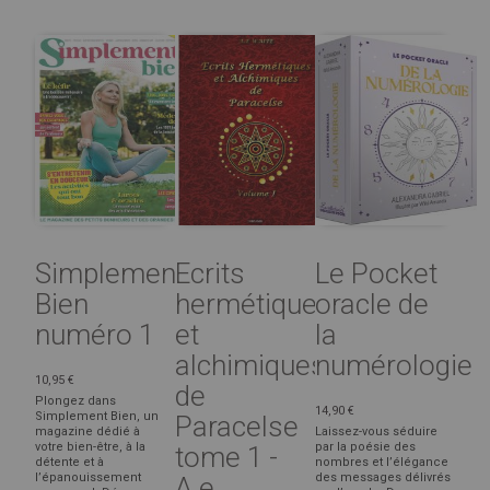
Simplement
Ecrits
Le Pocket
Bien
hermétiques
oracle de
numéro 1
et
la
alchimiques
numérologie
10,95 €
de
Plongez dans
14,90 €
Simplement Bien, un
Paracelse
magazine dédié à
Laissez-vous séduire
votre bien-être, à la
par la poésie des
tome 1 -
détente et à
nombres et l’élégance
l’épanouissement
des messages délivrés
A.e ...