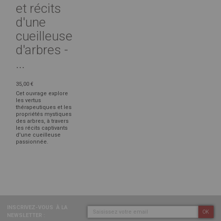
et récits
d'une
cueilleuse
d'arbres -
...
35,00 €
Cet ouvrage explore
les vertus
thérapeutiques et les
propriétés mystiques
des arbres, à travers
les récits captivants
d'une cueilleuse
passionnée.
INSCRIVEZ-VOUS
À LA
OK
NEWSLETTER :