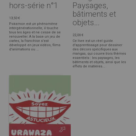
hors-série n°1
Paysages,
bâtiments et
13,50 €
objets...
Pokemon est un phénomène
intergénérationnelle, il touche
tous les âges et ne cesse de se
22,00 €
renouveller. A la base un jeu de
cartes, la franchise s'est
Ce livre est un réel guide
développé en jeux vidéos, films
d'apprentissage pour dessiner
d'animations ou ...
des décors spécifiques aux
mangas, qui couvre trois thèmes
essentiels : les paysages, les
bâtiments et objets, ainsi que les
effets de matières...