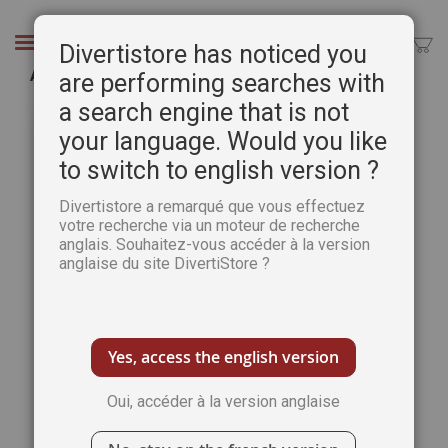
Aller
au
Chercher
Divertistore has noticed you
contenu
AKIBA 5 - Spécial L'attaque des Titans
are performing searches with
a search engine that is not
Passer
Pass
à
au
your language. Would you like
la
débu
to switch to english version ?
fin
de
de
la
Divertistore a remarqué que vous effectuez
la
Gale
votre recherche via un moteur de recherche
galerie
d’im
anglais. Souhaitez-vous accéder à la version
d’images
anglaise du site DivertiStore ?
Yes, access the english version
Oui, accéder à la version anglaise