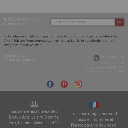
INSCRIVEZ-VOUS
À LA
OK
NEWSLETTER :
Votre adresse email est uniquement utilisée pour vous envoyer la newsletter de
Diverti Editions. Vous pouvez à tout moment utiliser le lien de désabonnement
intégré dans la newsletter.
BESOIN D’INFOS
05 49 90 09 16
COMPLÉMENTAIRES ?
Appel non surtaxé
Du lundi au jeudi de 14h à 17h,
et le vendredi de 14h à 16h
Les dernières nouveautés
Tous nos magazines sont
Beaux-Arts, Loisirs Créatifs,
conçus et imprimés en
Jeux, Histoire, Sciences et Vie
France par une équipe de