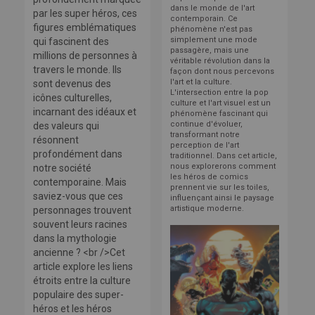
dans le monde de l'art
par les super héros, ces
contemporain. Ce
figures emblématiques
phénomène n'est pas
simplement une mode
qui fascinent des
passagère, mais une
millions de personnes à
véritable révolution dans la
travers le monde. Ils
façon dont nous percevons
l'art et la culture.
sont devenus des
L'intersection entre la pop
icônes culturelles,
culture et l'art visuel est un
incarnant des idéaux et
phénomène fascinant qui
continue d'évoluer,
des valeurs qui
transformant notre
résonnent
perception de l'art
profondément dans
traditionnel. Dans cet article,
nous explorerons comment
notre société
les héros de comics
contemporaine. Mais
prennent vie sur les toiles,
saviez-vous que ces
influençant ainsi le paysage
artistique moderne.
personnages trouvent
souvent leurs racines
dans la mythologie
ancienne ? <br />Cet
article explore les liens
étroits entre la culture
populaire des super-
héros et les héros