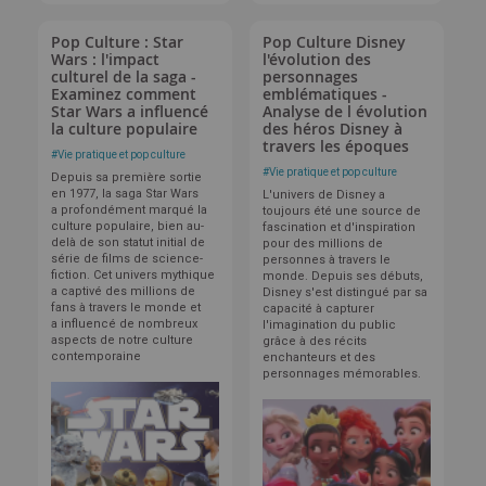
Pop Culture : Star
Pop Culture Disney
Wars : l'impact
l'évolution des
culturel de la saga -
personnages
Examinez comment
emblématiques -
Star Wars a influencé
Analyse de l évolution
la culture populaire
des héros Disney à
travers les époques
#
Vie pratique et pop culture
#
Vie pratique et pop culture
Depuis sa première sortie
en 1977, la saga Star Wars
L'univers de Disney a
a profondément marqué la
toujours été une source de
culture populaire, bien au-
fascination et d'inspiration
delà de son statut initial de
pour des millions de
série de films de science-
personnes à travers le
fiction. Cet univers mythique
monde. Depuis ses débuts,
a captivé des millions de
Disney s'est distingué par sa
fans à travers le monde et
capacité à capturer
a influencé de nombreux
l'imagination du public
aspects de notre culture
grâce à des récits
contemporaine
enchanteurs et des
personnages mémorables.