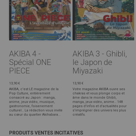
AKIBA 4 -
AKIBA 3 - Ghibli,
Spécial ONE
le Japon de
PIECE
Miyazaki
13,90 €
13,90 €
AKIBA, c'est LE magazine de la
Votre magazine AKIBA ouvre ses
Pop Culture, entièrement
chakras et vous plonge corps et
consacré au Japon : manga,
âme dans le monde Ghibli,
anime, jeux vidéo, musique,
manga, jeux vidéo, anime… 148
gastronomie, foisenement
pages d'infos et d'actualités pour
culturel… La rédaction vous invite
s'imprégner des univers les plus
au cœur du quartier Akihabara...
créatifs.
PRODUITS VENTES INCITATIVES