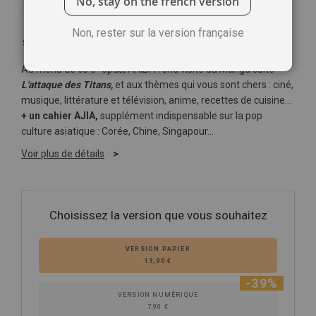
No, stay on the french version
Non, rester sur la version française
Soyez le premier à commenter ce produit
e
Au menu de ce 5
opus, AKIBA rend visite au Manga culte
L'attaque des Titans,
et aux thèmes qui vous sont chers : ciné,
musique, littérature et télévision, anime, recettes de cuisine…
+ un cahier AJIA,
supplément indispensable sur la pop
culture asiatique : Corée, Chine, Singapour…
Voir plus de détails
Choisissez la version que vous souhaitez
VERSION PAPIER
13,90 €
-39%
VERSION NUMÉRIQUE
7,90 €