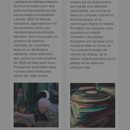
captivant les téléspectateurs
vinyles est un phénomène
du monde entier avec des
qui mérite une attention
histoires fascinantes et des
particulière, car il s'inscrit
personnages inoubliables.
dans un contexte culturel et
L'année 2025 ne fait pas
technologique où le
exception, apportant son lot
numérique règne en maître.
de nouvelles séries qui
Pourtant, ces disques noirs
méritent absolument votre
suscitent un intérêt
attention. Que vous soyez un
croissant.
Les vinyles
amateur de drames
évoquent une époque où la
intenses, de comédies
musique était un rituel, où
légères ou de thrillers
l'on prenait le temps de
haletants, notre sélection
choisir un disque, de le
des séries incontournables
placer soigneusement sur la
de 2025 est faite pour vous.
platine et de savourer
Plongeons ensemble dans
chaque note.
l'univers des meilleures
séries de cette année.