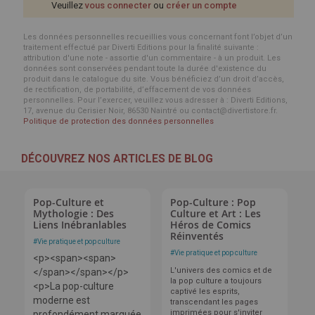
Veuillez
vous connecter
ou
créer un compte
Les données personnelles recueillies vous concernant font l’objet d’un
traitement effectué par Diverti Editions pour la finalité suivante :
attribution d'une note - assortie d'un commentaire - à un produit. Les
données sont conservées pendant toute la durée d'existence du
produit dans le catalogue du site. Vous bénéficiez d’un droit d’accès,
de rectification, de portabilité, d’effacement de vos données
personnelles. Pour l’exercer, veuillez vous adresser à : Diverti Editions,
17, avenue du Cerisier Noir, 86530 Naintré ou contact@divertistore.fr.
Politique de protection des données personnelles
DÉCOUVREZ NOS ARTICLES DE BLOG
Pop-Culture et
Pop-Culture : Pop
Mythologie : Des
Culture et Art : Les
Liens Inébranlables
Héros de Comics
Réinventés
#
Vie pratique et pop culture
#
Vie pratique et pop culture
<p><span><span>
L'univers des comics et de
</span></span></p>
la pop culture a toujours
<p>La pop-culture
captivé les esprits,
moderne est
transcendant les pages
imprimées pour s'inviter
profondément marquée