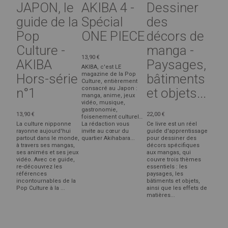
JAPON, le
AKIBA 4 -
Dessiner
guide de la
Spécial
des
Pop
ONE PIECE
décors de
Culture -
manga -
13,90 €
AKIBA
Paysages,
AKIBA, c'est LE
magazine de la Pop
Hors-série
bâtiments
Culture, entièrement
consacré au Japon :
n°1
et objets...
manga, anime, jeux
vidéo, musique,
gastronomie,
13,90 €
22,00 €
foisenement culturel…
La culture nipponne
La rédaction vous
Ce livre est un réel
rayonne aujourd'hui
invite au cœur du
guide d'apprentissage
partout dans le monde,
quartier Akihabara...
pour dessiner des
à travers ses mangas,
décors spécifiques
ses animés et ses jeux
aux mangas, qui
vidéo. Avec ce guide,
couvre trois thèmes
re-découvrez les
essentiels : les
références
paysages, les
incontournables de la
bâtiments et objets,
Pop Culture à la ...
ainsi que les effets de
matières...