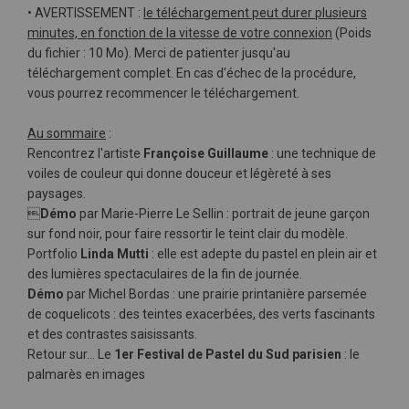
• AVERTISSEMENT :
le téléchargement peut durer plusieurs
minutes, en fonction de la vitesse de votre connexion
(Poids
du fichier : 10 Mo). Merci de patienter jusqu'au
téléchargement complet. En cas d'échec de la procédure,
vous pourrez recommencer le téléchargement.
Au sommaire
:
Rencontrez l'artiste
Françoise Guillaume
: une technique de
voiles de couleur qui donne douceur et légèreté à ses
paysages.

Démo
par Marie-Pierre Le Sellin : portrait de jeune garçon
sur fond noir, pour faire ressortir le teint clair du modèle.
Portfolio
Linda Mutti
: elle est adepte du pastel en plein air et
des lumières spectaculaires de la fin de journée.
Démo
par Michel Bordas : une prairie printanière parsemée
de coquelicots : des teintes exacerbées, des verts fascinants
et des contrastes saisissants.
Retour sur… Le
1er Festival de Pastel du Sud parisien
: le
palmarès en images