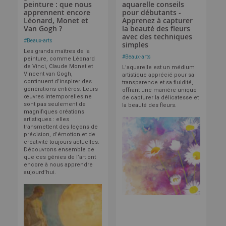
peinture : que nous
aquarelle conseils
apprennent encore
pour débutants -
Léonard, Monet et
Apprenez à capturer
Van Gogh ?
la beauté des fleurs
avec des techniques
#
Beaux-arts
simples
Les grands maîtres de la
#
Beaux-arts
peinture, comme Léonard
de Vinci, Claude Monet et
L'aquarelle est un médium
Vincent van Gogh,
artistique apprécié pour sa
continuent d’inspirer des
transparence et sa fluidité,
générations entières. Leurs
offrant une manière unique
œuvres intemporelles ne
de capturer la délicatesse et
sont pas seulement de
la beauté des fleurs.
magnifiques créations
artistiques : elles
transmettent des leçons de
précision, d’émotion et de
créativité toujours actuelles.
Découvrons ensemble ce
que ces génies de l’art ont
encore à nous apprendre
aujourd’hui.