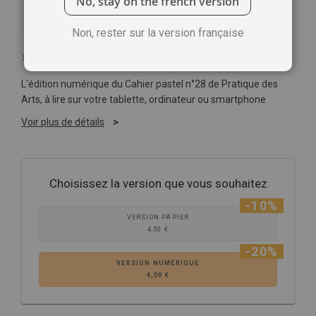
No, stay on the french version
Non, rester sur la version française
Soyez le premier à commenter ce produit
L'édition numérique du Cahier pastel n°28 de Pratique des
Arts, à lire sur votre tablette, ordinateur ou smartphone
Voir plus de détails
Choisissez la version que vous souhaitez
-10%
VERSION PAPIER
4,50 €
-20%
VERSION NUMÉRIQUE
4,00 €