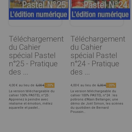
Téléchargement
Téléchargement
du Cahier
du Cahier
spécial Pastel
spécial Pastel
n°25 - Pratique
n°24 - Pratique
des ...
des ...
4,00 €
au lieu de
5,00 €
-20%
4,00 €
au lieu de
5,00 €
-20%
La version téléchargeable du
La version téléchargeable du
cahier 100% PASTEL n°25 :
cahier 100% PASTEL n°24 : les
Apprenez à peindre avec
potirons d'Alain Bellanger, une
réalisme et émotion, mêlez
démo de Joël Simon, les scènes
aquarelle et pastel…
du quotidien de Bernard
Poussin…