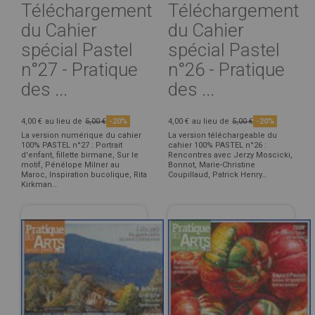
Téléchargement
Téléchargement
du Cahier
du Cahier
spécial Pastel
spécial Pastel
n°27 - Pratique
n°26 - Pratique
des ...
des ...
4,00 €
au lieu de
5,00 €
-20%
4,00 €
au lieu de
5,00 €
-20%
La version numérique du cahier
La version téléchargeable du
100% PASTEL n°27 : Portrait
cahier 100% PASTEL n°26 :
d'enfant, fillette birmane, Sur le
Rencontres avec Jerzy Moscicki,
motif, Pénélope Milner au
Bonnot, Marie-Christine
Maroc, Inspiration bucolique, Rita
Coupillaud, Patrick Henry…
Kirkman…