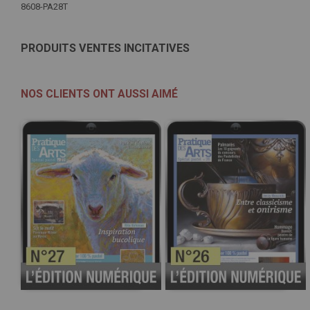
Plus
8608-PA28T
d'infos
PRODUITS VENTES INCITATIVES
NOS CLIENTS ONT AUSSI AIMÉ