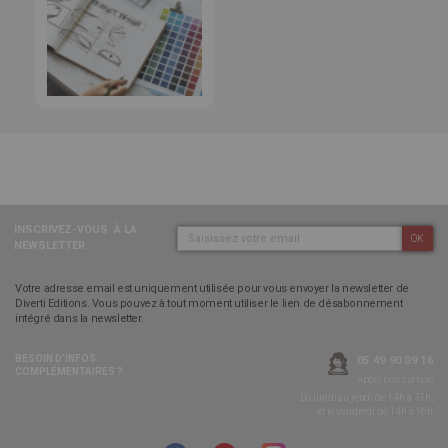
INSCRIVEZ-VOUS
À LA
OK
NEWSLETTER :
Votre adresse email est uniquement utilisée pour vous envoyer la newsletter de
Diverti Editions. Vous pouvez à tout moment utiliser le lien de désabonnement
intégré dans la newsletter.
BESOIN D’INFOS
05 49 90 09 16
COMPLÉMENTAIRES ?
Appel non surtaxé
Du lundi au jeudi de 14h à 17h,
et le vendredi de 14h à 16h