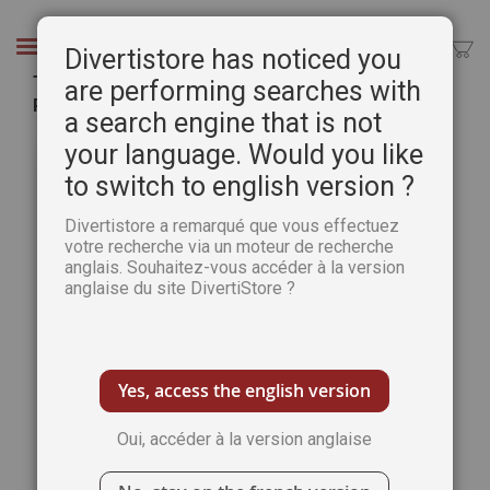
Aller
au
Chercher
Divertistore has noticed you
contenu
Téléchargement du Cahier spécial Pastel n°28 -
are performing searches with
Pratique des Arts
a search engine that is not
Passer
Pass
your language. Would you like
à
au
to switch to english version ?
la
débu
fin
de
Divertistore a remarqué que vous effectuez
de
la
votre recherche via un moteur de recherche
la
Gale
anglais. Souhaitez-vous accéder à la version
galerie
d’im
anglaise du site DivertiStore ?
d’images
Yes, access the english version
Oui, accéder à la version anglaise