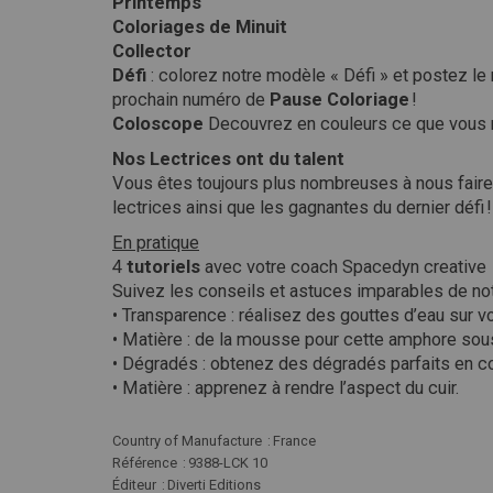
Printemps
Coloriages de Minuit
Collector
Défi
: colorez notre modèle « Défi » et postez le
prochain numéro de
Pause Coloriage
!
Coloscope
Decouvrez en couleurs ce que vous r
Nos Lectrices ont du talent
Vous êtes toujours plus nombreuses à nous fair
lectrices ainsi que les gagnante
En pratique
4
tutoriels
avec votre coach Spacedyn creative
Suivez les conseils et astuces imparables de no
• Transparence : réalisez des gouttes d’eau sur vo
• Matière : de la mousse pour cette amphore sous
• Dégradés : obtenez des dégradés parfaits en co
• Matière : apprenez à rendre l’aspect du cuir.
Plus
Country of Manufacture
France
d'infos
Référence
9388-LCK 10
Éditeur
Diverti Editions