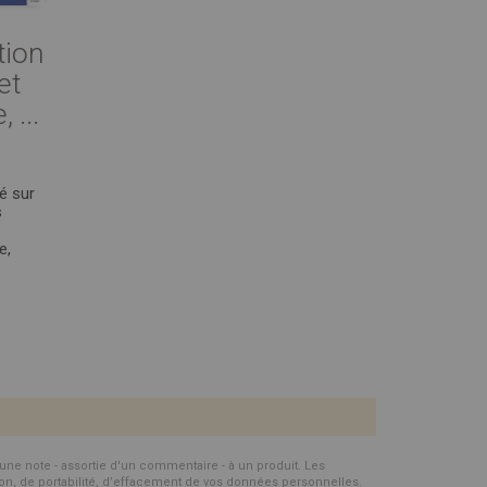
tion
et
 ...
é sur
s
e,
d'une note - assortie d'un commentaire - à un produit. Les
ion, de portabilité, d’effacement de vos données personnelles.