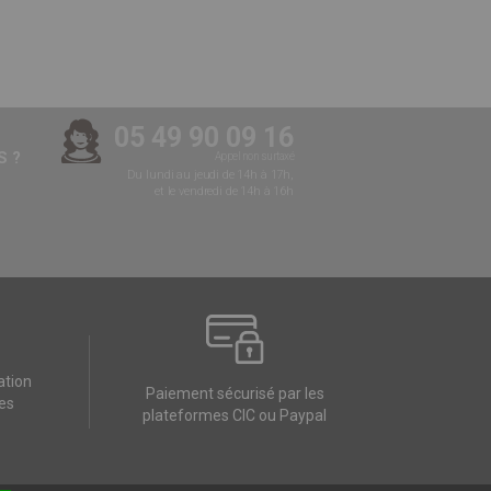
05 49 90 09 16
 ?
Appel non surtaxé
Du lundi au jeudi de 14h à 17h,
et le vendredi de 14h à 16h
ation
Paiement sécurisé par les
es
plateformes CIC ou Paypal