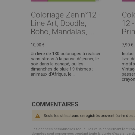
Coloriage Zen n°12 -
Col
Line Art, Doodle,
12 
Boho, Mandalas, ...
Prin
10,90 €
7,90 €
Un livre de 130 coloriages à réaliser
Inclus 
sans stress à la pause déjeuner, le
livre 
soir dans le canapé, ou les
motifs
dimanches de pluie ! 9 thèmes :
Vintag
animaux d'Afrique, le ...
passe
crayon
COMMENTAIRES
Seuls les utilisateurs enregistrés peuvent écrire des 
Les données personnelles recueillies vous concernant font l’objet 
données sont conservées pendant toute la durée d'existence du p