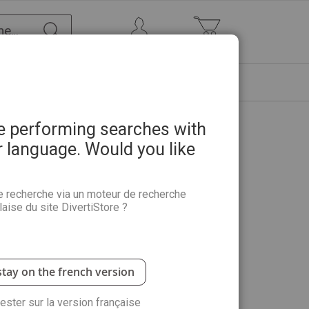
Chercher
Mon Compte
Mon panier
ETRE
PROMOTIONS
ABONNEMENTS
re performing searches with
r language. Would you like
oloriages anti-stress + un
olorier
e recherche via un moteur de recherche
aise du site DivertiStore ?
 du moment : printemps, musiques, les mandalas,
ages de coloriages d'ambiance.
stay on the french version
rester sur la version française
ité :