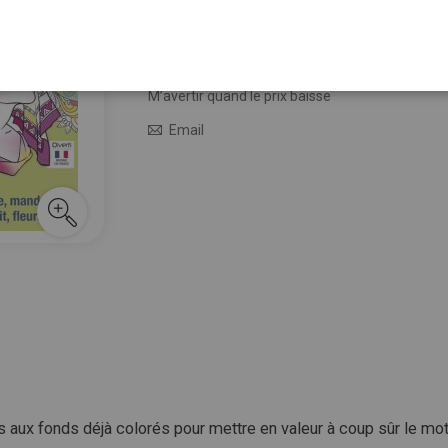
6,90 €
En stock
M’avertir quand le prix baisse
Email
aux fonds déjà colorés pour mettre en valeur à coup sûr le motif