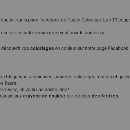
 résultat sur la page Facebook de Pause Coloriage. Les 10 coup
eserve les astres vous reservent pour le printemps
e découvrir vos
coloriages
en couleur sur notre page Facebook… 
s du dernier défi !
tre blogueuse passionnée, pour des coloriages réussis et qui v
s fleurs.
-marine, en voilà une bonne idée !
loriant aux
crayons de couleur
par-dessus
des feutres
.