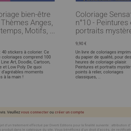
oriage bien-être
Coloriage Sensa
- Thèmes Anges,
n°10 - Peintures 
temps, Motifs, ...
portraits mystère,
9,90 €
: 40 stickers à colorier. Ce
Un livre de coloriages imprim
de coloriages comprend 100
du papier de qualité, pour de
 Line Art, Doodle, Cartoon,
heures de coloriage-plaisir.
e et Low Poly. De quoi
Peintures et portraits mystèr
r d'agréables moments
points à relier, coloriages
s à la main !
classiques, ...
avis. Veuillez
vous connecter
ou
créer un compte
d’un traitement effectué par Diverti Editions pour la finalité suivante : attribution 
roduit dans le catalogue du site. Vous bénéficiez d’un droit d’accès, de rectificat