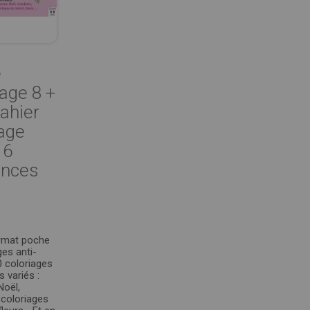
e
age 8 +
ahier
iage
16
nces
ormat poche
ges anti-
0 coloriages
 variés :
Noël,
coloriages