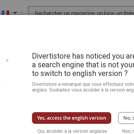
Chercher
X
HISTOIRE
SCIENCES
POP CULTURE ET BIEN-
ress + un cahier de 16 ambiances à colorier
Divertistore has noticed you a
a search engine that is not you
to switch to english version ?
Pause Coloriage 10 - 110 c
cahier de 16 ambiances à c
Divertistore a remarqué que vous effectuez votr
anglais. Souhaitez-vous accéder à la version angl
Soyez le premier à commenter ce produit
110 coloriages avec différentes thématiques
fleurs avec en plus un cahier spécial de 16 p
Yes, access the english version
No, 
Voir plus de détails
Oui, accéder à la version anglaise
Non, 
Quant