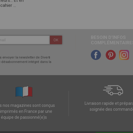
fleurs… Et en
ahier ...
BESOIN D’INFOS
OK
COMPLÉMENTAIRES
 envoyer la newsletter de Diverti
 de désabonnement intégré dans la
Livraison rapide et prépar
s nos magazines sont conçus
soignée des command
 imprimés en France par une
équipe de passionné(e)s