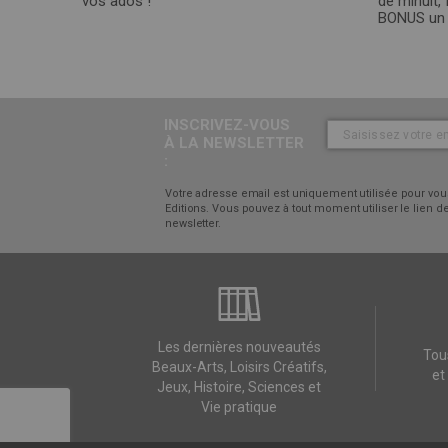
vos ados !
de minuit, 
BONUS un c
INSCRIVEZ-VOUS
À LA NEWSLETTER
:
Votre adresse email est uniquement utilisée pour vous
Editions. Vous pouvez à tout moment utiliser le lien
newsletter.
Les dernières nouveautés
Tou
Beaux-Arts, Loisirs Créatifs,
et
Jeux, Histoire, Sciences et
Vie pratique