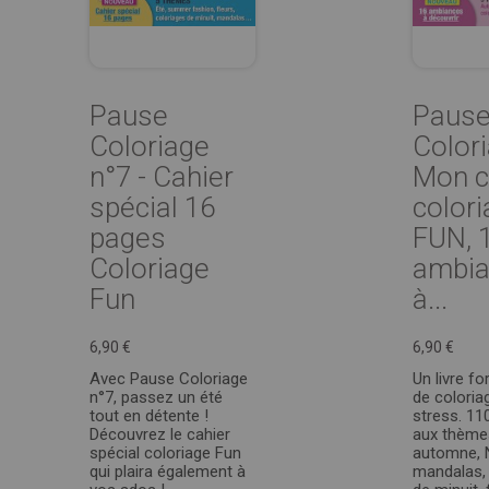
Pause
Paus
Coloriage
Colori
n°7 - Cahier
Mon c
spécial 16
color
pages
FUN, 
Coloriage
ambia
Fun
à...
6,90 €
6,90 €
Avec Pause Coloriage
Un livre f
n°7, passez un été
de coloria
tout en détente !
stress. 11
Découvrez le cahier
aux thèmes
spécial coloriage Fun
automne, 
qui plaira également à
mandalas, 