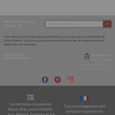
INSCRIVEZ-VOUS
À LA
OK
NEWSLETTER :
Votre adresse email est uniquement utilisée pour vous envoyer la newsletter de
Diverti Editions. Vous pouvez à tout moment utiliser le lien de désabonnement
intégré dans la newsletter.
BESOIN D’INFOS
05 49 90 09 16
COMPLÉMENTAIRES ?
Appel non surtaxé
Du lundi au jeudi de 14h à 17h,
et le vendredi de 14h à 16h
Les dernières nouveautés
Tous nos magazines sont
Beaux-Arts, Loisirs Créatifs,
conçus et imprimés en
Jeux, Histoire, Sciences et Vie