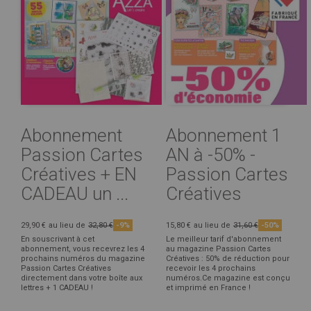
Abonnement
Abonnement 1
Passion Cartes
AN à -50% -
Créatives + EN
Passion Cartes
CADEAU un ...
Créatives
29,90 €
au lieu de
32,80 €
-9%
15,80 €
au lieu de
31,60 €
-50%
En souscrivant à cet
Le meilleur tarif d'abonnement
abonnement, vous recevrez les 4
au magazine Passion Cartes
prochains numéros du magazine
Créatives : 50% de réduction pour
Passion Cartes Créatives
recevoir les 4 prochains
directement dans votre boîte aux
numéros.Ce magazine est conçu
lettres + 1 CADEAU !
et imprimé en France !