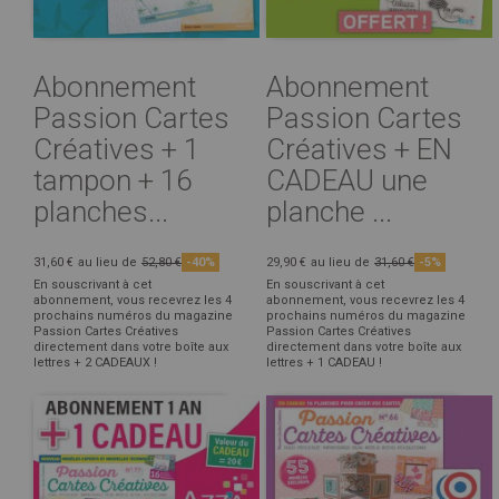
Abonnement
Abonnement
Passion Cartes
Passion Cartes
Créatives + 1
Créatives + EN
tampon + 16
CADEAU une
planches...
planche ...
31,60 €
au lieu de
52,80 €
-40%
29,90 €
au lieu de
31,60 €
-5%
En souscrivant à cet
En souscrivant à cet
abonnement, vous recevrez les 4
abonnement, vous recevrez les 4
prochains numéros du magazine
prochains numéros du magazine
Passion Cartes Créatives
Passion Cartes Créatives
directement dans votre boîte aux
directement dans votre boîte aux
lettres + 2 CADEAUX !
lettres + 1 CADEAU !