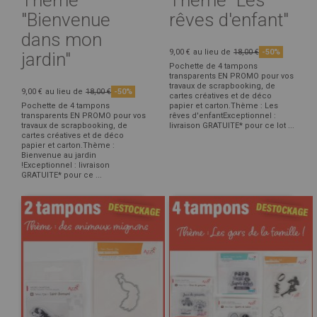
"Bienvenue
rêves d'enfant"
dans mon
9,00 €
au lieu de
18,00 €
-50%
jardin"
Pochette de 4 tampons
transparents EN PROMO pour vos
travaux de scrapbooking, de
9,00 €
au lieu de
18,00 €
-50%
cartes créatives et de déco
Pochette de 4 tampons
papier et carton.Thème : Les
transparents EN PROMO pour vos
rêves d'enfantExceptionnel :
travaux de scrapbooking, de
livraison GRATUITE* pour ce lot ...
cartes créatives et de déco
papier et carton.Thème :
Bienvenue au jardin
!Exceptionnel : livraison
GRATUITE* pour ce ...