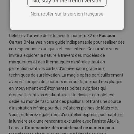
No, stay on the french version
Non, rester sur la version française
Soyez le premier à commenter ce produit
Célébrez l'arrivée de l'été avec le numéro 82 de
Passion
Cartes Créatives
, votre guide indispensable pour réaliser des
correspondances uniques et ensoleillées. Ce numéro vous
invite à explorer la nature à travers des modèles de
marguerites et des thématiques minérales, tout en
perfectionnant vos cartes d'anniversaire grâce aux
techniques de surélévation. La magie opère particulièrement
avec nos projets de courriers interactifs, incluant des pliages
en mouvement et d'étonnantes boîtes surprises qui
émerveilleront vos destinataires. Un dossier complet est
dédié au monde fascinant des papillons, offrant une source
d'inspiration infinie pour des créations pleines de légèreté.
Vous profiterez également d'un atelier express pour capturer
la lumière et d'une rencontre exclusive avec l'artiste Alexia
Lebeau.
Commandez dès maintenant ce numéro pour