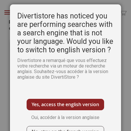
Aller
au
Chercher
Divertistore has noticed you
contenu
Passion Cartes Créatives 82 - Techniques
are performing searches with
créatives, C'est la saison, Beaux jours
a search engine that is not
Passer
Pass
your language. Would you like
à
au
to switch to english version ?
la
débu
fin
de
Divertistore a remarqué que vous effectuez
de
la
votre recherche via un moteur de recherche
la
Gale
anglais. Souhaitez-vous accéder à la version
galerie
d’im
anglaise du site DivertiStore ?
d’images
Yes, access the english version
Oui, accéder à la version anglaise