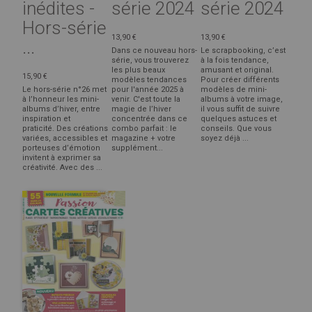
inédites -
série 2024
série 2024
Hors-série
13,90 €
13,90 €
...
Dans ce nouveau hors-
Le scrapbooking, c’est
série, vous trouverez
à la fois tendance,
les plus beaux
amusant et original.
15,90 €
modèles tendances
Pour créer différents
Le hors-série n°26 met
pour l'année 2025 à
modèles de mini-
à l’honneur les mini-
venir. C'est toute la
albums à votre image,
albums d’hiver, entre
magie de l’hiver
il vous suffit de suivre
inspiration et
concentrée dans ce
quelques astuces et
praticité. Des créations
combo parfait : le
conseils. Que vous
variées, accessibles et
magazine + votre
soyez déjà ...
porteuses d’émotion
supplément...
invitent à exprimer sa
créativité. Avec des ...