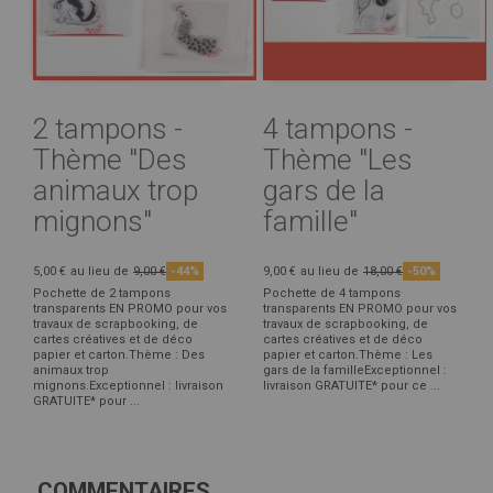
2 tampons -
4 tampons -
Thème "Des
Thème "Les
animaux trop
gars de la
mignons"
famille"
5,00 €
au lieu de
9,00 €
-44%
9,00 €
au lieu de
18,00 €
-50%
Pochette de 2 tampons
Pochette de 4 tampons
transparents EN PROMO pour vos
transparents EN PROMO pour vos
travaux de scrapbooking, de
travaux de scrapbooking, de
cartes créatives et de déco
cartes créatives et de déco
papier et carton.Thème : Des
papier et carton.Thème : Les
animaux trop
gars de la familleExceptionnel :
mignons.Exceptionnel : livraison
livraison GRATUITE* pour ce ...
GRATUITE* pour ...
COMMENTAIRES