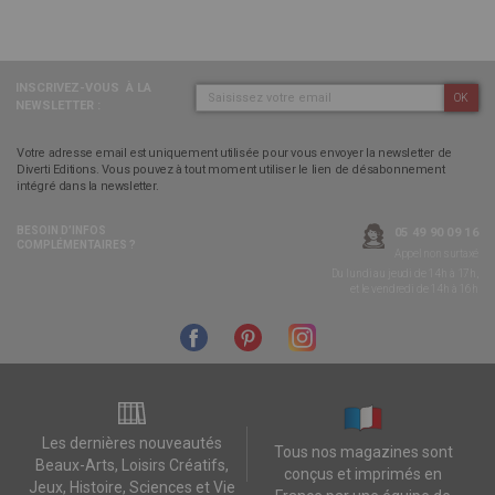
INSCRIVEZ-VOUS
À LA
OK
NEWSLETTER :
Votre adresse email est uniquement utilisée pour vous envoyer la newsletter de
Diverti Editions. Vous pouvez à tout moment utiliser le lien de désabonnement
intégré dans la newsletter.
BESOIN D’INFOS
05 49 90 09 16
COMPLÉMENTAIRES ?
Appel non surtaxé
Du lundi au jeudi de 14h à 17h,
et le vendredi de 14h à 16h
Les dernières nouveautés
Tous nos magazines sont
Beaux-Arts, Loisirs Créatifs,
conçus et imprimés en
Jeux, Histoire, Sciences et Vie