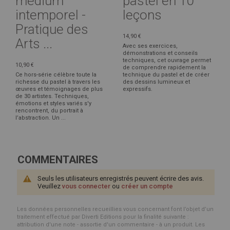
médium
pastel en 10
intemporel -
leçons
Pratique des
14,90 €
Arts ...
Avec ses exercices,
démonstrations et conseils
techniques, cet ouvrage permet
10,90 €
de comprendre rapidement la
Ce hors-série célèbre toute la
technique du pastel et de créer
richesse du pastel à travers les
des dessins lumineux et
œuvres et témoignages de plus
expressifs.
de 30 artistes. Techniques,
émotions et styles variés s'y
rencontrent, du portrait à
l’abstraction. Un ...
COMMENTAIRES
Seuls les utilisateurs enregistrés peuvent écrire des avis.
Veuillez
vous connecter
ou
créer un compte
Les données personnelles recueillies vous concernant font l’objet d’un
traitement effectué par Diverti Editions pour la finalité suivante :
attribution d'une note - assortie d'un commentaire - à un produit. Les