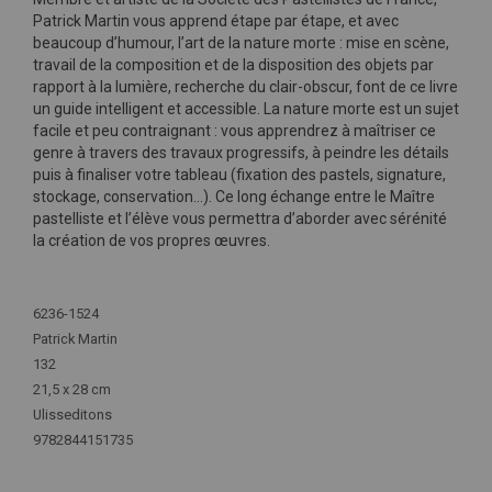
Patrick Martin vous apprend étape par étape, et avec
beaucoup d’humour, l’art de la nature morte : mise en scène,
travail de la composition et de la disposition des objets par
rapport à la lumière, recherche du clair-obscur, font de ce livre
un guide intelligent et accessible. La nature morte est un sujet
facile et peu contraignant : vous apprendrez à maîtriser ce
genre à travers des travaux progressifs, à peindre les détails
puis à finaliser votre tableau (fixation des pastels, signature,
stockage, conservation…). Ce long échange entre le Maître
pastelliste et l’élève vous permettra d’aborder avec sérénité
la création de vos propres œuvres.
Plus
d'infos
6236-1524
Patrick Martin
132
21,5 x 28 cm
Ulisseditons
9782844151735