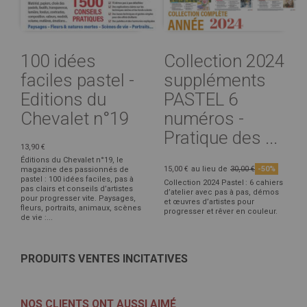
100 idées
Collection 2024
faciles pastel -
suppléments
Editions du
PASTEL 6
Chevalet n°19
numéros -
Pratique des ...
13,90 €
Éditions du Chevalet n°19, le
15,00 €
au lieu de
30,00 €
-50%
magazine des passionnés de
pastel : 100 idées faciles, pas à
Collection 2024 Pastel : 6 cahiers
pas clairs et conseils d’artistes
d’atelier avec pas à pas, démos
pour progresser vite. Paysages,
et œuvres d’artistes pour
fleurs, portraits, animaux, scènes
progresser et rêver en couleur.
de vie :...
PRODUITS VENTES INCITATIVES
NOS CLIENTS ONT AUSSI AIMÉ