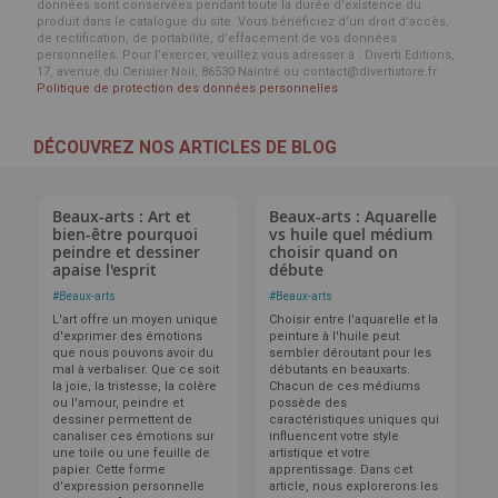
données sont conservées pendant toute la durée d'existence du
produit dans le catalogue du site. Vous bénéficiez d’un droit d’accès,
de rectification, de portabilité, d’effacement de vos données
personnelles. Pour l’exercer, veuillez vous adresser à : Diverti Editions,
17, avenue du Cerisier Noir, 86530 Naintré ou contact@divertistore.fr.
Politique de protection des données personnelles
DÉCOUVREZ NOS ARTICLES DE BLOG
Beaux-arts : Art et
Beaux-arts : Aquarelle
bien-être pourquoi
vs huile quel médium
peindre et dessiner
choisir quand on
apaise l'esprit
débute
#
Beaux-arts
#
Beaux-arts
L'art offre un moyen unique
Choisir entre l'aquarelle et la
d'exprimer des émotions
peinture à l'huile peut
que nous pouvons avoir du
sembler déroutant pour les
mal à verbaliser. Que ce soit
débutants en beauxarts.
la joie, la tristesse, la colère
Chacun de ces médiums
ou l'amour, peindre et
possède des
dessiner permettent de
caractéristiques uniques qui
canaliser ces émotions sur
influencent votre style
une toile ou une feuille de
artistique et votre
papier. Cette forme
apprentissage. Dans cet
d'expression personnelle
article, nous explorerons les