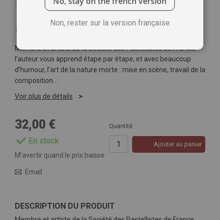
No, stay on the french version
Non, rester sur la version française
Soyez le premier à commenter ce produit
Membre et artiste de la Société des Pastellistes de France,
l’auteur vous apprend étape par étape, et avec beaucoup
d’humour, l’art de la nature morte : mise en scène, travail de la
composition…
Voir plus de détails
32,00 €
Quantité :
En stock
Ajouter au panier
M’avertir quand le prix baisse
Email
DESCRIPTION DU PRODUIT
Membre et artiste de la Société des Pastellistes de France,