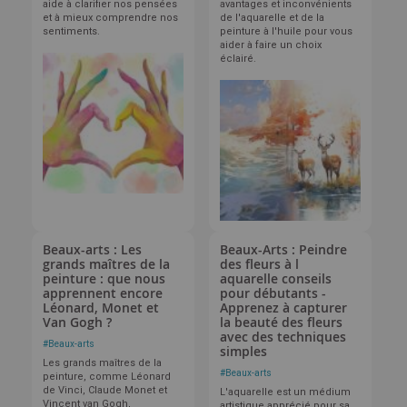
aide à clarifier nos pensées
avantages et inconvénients
et à mieux comprendre nos
de l'aquarelle et de la
sentiments.
peinture à l'huile pour vous
aider à faire un choix
éclairé.
Beaux-arts : Les
Beaux-Arts : Peindre
grands maîtres de la
des fleurs à l
peinture : que nous
aquarelle conseils
apprennent encore
pour débutants -
Léonard, Monet et
Apprenez à capturer
Van Gogh ?
la beauté des fleurs
avec des techniques
#
Beaux-arts
simples
Les grands maîtres de la
#
Beaux-arts
peinture, comme Léonard
de Vinci, Claude Monet et
L'aquarelle est un médium
Vincent van Gogh,
artistique apprécié pour sa