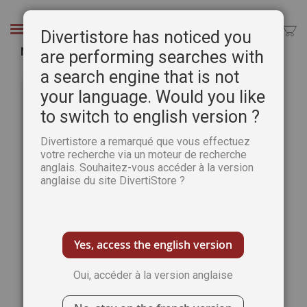
Aller
au
Chercher
Divertistore has noticed you
contenu
Natures mortes au pastel - Clair-obscur
are performing searches with
a search engine that is not
Passer
Pass
à
au
your language. Would you like
la
débu
to switch to english version ?
fin
de
de
la
Divertistore a remarqué que vous effectuez
la
Gale
votre recherche via un moteur de recherche
galerie
d’im
anglais. Souhaitez-vous accéder à la version
d’images
anglaise du site DivertiStore ?
Yes, access the english version
Oui, accéder à la version anglaise