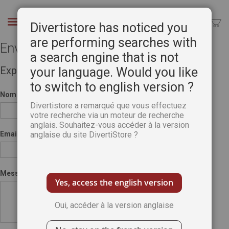
Aller
au
Chercher
Divertistore has noticed you
contenu
are performing searches with
Envoyer à un ami
a search engine that is not
Expéditeur
your language. Would you like
to switch to english version ?
Nom
Divertistore a remarqué que vous effectuez
votre recherche via un moteur de recherche
anglais. Souhaitez-vous accéder à la version
Email
anglaise du site DivertiStore ?
Message
Yes, access the english version
Oui, accéder à la version anglaise