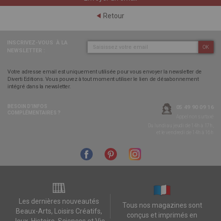
Retour
INSCRIVEZ-VOUS
À LA
OK
NEWSLETTER :
Votre adresse email est uniquement utilisée pour vous envoyer la newsletter de
Diverti Editions. Vous pouvez à tout moment utiliser le lien de désabonnement
intégré dans la newsletter.
BESOIN D’INFOS
05 49 90 09 16
COMPLÉMENTAIRES ?
Appel non surtaxé
Du lundi au jeudi de 14h à 17h,
et le vendredi de 14h à 16h
Les dernières nouveautés
Tous nos magazines sont
Beaux-Arts, Loisirs Créatifs,
conçus et imprimés en