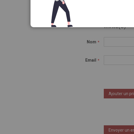
Invité(e)
Nom
Email
Ajouter un pr
Envoyer un e