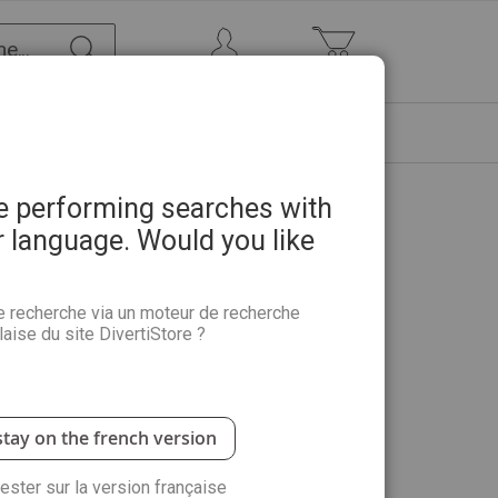
Chercher
Mon Compte
Mon panier
ETRE
PROMOTIONS
ABONNEMENTS
re performing searches with
r language. Would you like
e recherche via un moteur de recherche
aise du site DivertiStore ?
stay on the french version
rester sur la version française