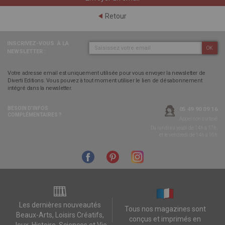
Retour
INSCRIVEZ-VOUS
À LA
OK
NEWSLETTER :
Votre adresse email est uniquement utilisée pour vous envoyer la newsletter de
Diverti Editions. Vous pouvez à tout moment utiliser le lien de désabonnement
intégré dans la newsletter.
BESOIN D’INFOS
05 49 90 09 16
COMPLÉMENTAIRES ?
Appel non surtaxé
Du lundi au jeudi de 14h à 17h,
et le vendredi de 14h à 16h
Les dernières nouveautés
Tous nos magazines sont
Beaux-Arts, Loisirs Créatifs,
conçus et imprimés en