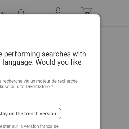
Chercher
Mon Compte
Mon panier
ETRE
PROMOTIONS
ABONNEMENTS
re performing searches with
r language. Would you like
e recherche via un moteur de recherche
aise du site DivertiStore ?
stay on the french version
rester sur la version française