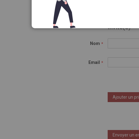
Invité(e)
Nom
Email
Ajouter un pr
Envoyer un e