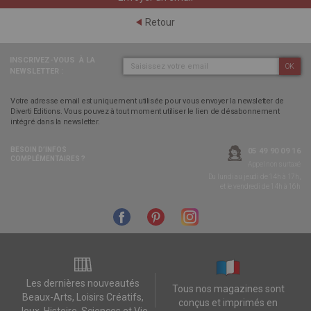
Retour
INSCRIVEZ-VOUS
À LA
OK
NEWSLETTER :
Votre adresse email est uniquement utilisée pour vous envoyer la newsletter de
Diverti Editions. Vous pouvez à tout moment utiliser le lien de désabonnement
intégré dans la newsletter.
BESOIN D’INFOS
05 49 90 09 16
COMPLÉMENTAIRES ?
Appel non surtaxé
Du lundi au jeudi de 14h à 17h,
et le vendredi de 14h à 16h
Les dernières nouveautés
Tous nos magazines sont
Beaux-Arts, Loisirs Créatifs,
conçus et imprimés en