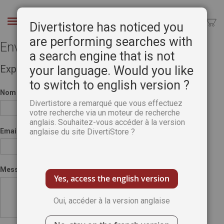
Aller
au
Chercher
Divertistore has noticed you
contenu
are performing searches with
Envoyer à un ami
a search engine that is not
Expéditeur
your language. Would you like
to switch to english version ?
Nom
Divertistore a remarqué que vous effectuez
votre recherche via un moteur de recherche
anglais. Souhaitez-vous accéder à la version
Email
anglaise du site DivertiStore ?
Message
Yes, access the english version
Oui, accéder à la version anglaise