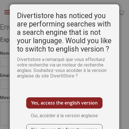
Aller
au
Chercher
Divertistore has noticed you
contenu
are performing searches with
Envoyer à un ami
a search engine that is not
Expéditeur
your language. Would you like
to switch to english version ?
Nom
Divertistore a remarqué que vous effectuez
votre recherche via un moteur de recherche
anglais. Souhaitez-vous accéder à la version
Email
anglaise du site DivertiStore ?
Message
Yes, access the english version
Oui, accéder à la version anglaise