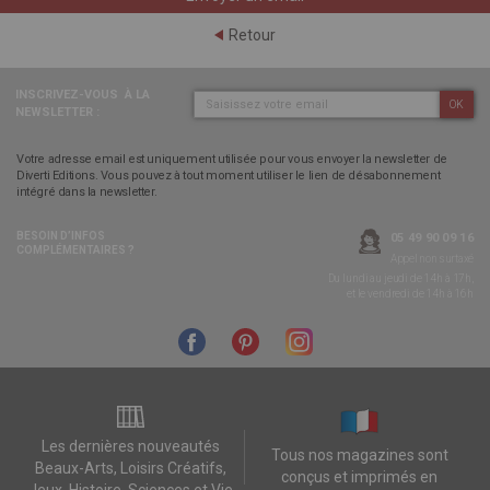
Retour
INSCRIVEZ-VOUS
À LA
OK
NEWSLETTER :
Votre adresse email est uniquement utilisée pour vous envoyer la newsletter de
Diverti Editions. Vous pouvez à tout moment utiliser le lien de désabonnement
intégré dans la newsletter.
BESOIN D’INFOS
05 49 90 09 16
COMPLÉMENTAIRES ?
Appel non surtaxé
Du lundi au jeudi de 14h à 17h,
et le vendredi de 14h à 16h
Les dernières nouveautés
Tous nos magazines sont
Beaux-Arts, Loisirs Créatifs,
conçus et imprimés en