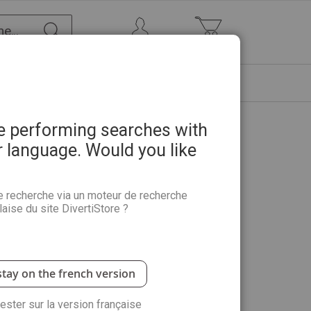
Chercher
Mon Compte
Mon panier
ETRE
PROMOTIONS
ABONNEMENTS
re performing searches with
r language. Would you like
e recherche via un moteur de recherche
aise du site DivertiStore ?
stay on the french version
rester sur la version française