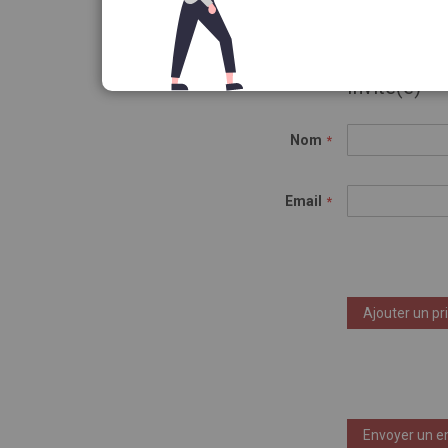
Invité(e)
Nom
Email
Ajouter un pr
Envoyer un e